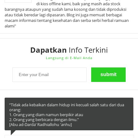
di kios offline kami, baik yang masih ada stock
barangnya ataupun yang sudah lama kosong dan tidak diproduksi
atau tidak beredar lagi dipasaran. Blog ini juga memuat berbagai
macam informasi tentang kesehatan dan serba serbi herbal ramuan
alami"
Dapatkan
Info Terkini
Langsung di E-Mail Anda
“Tidak ada kebaikan dalam hidup ini kecuali salah satu dari dua
orang:
1. Orang yang diam namun berpikir atau
2. Orang yang berbicara dengan ilmu.”
[Abu ad-Darda’ Radhiallohu 'anhu]