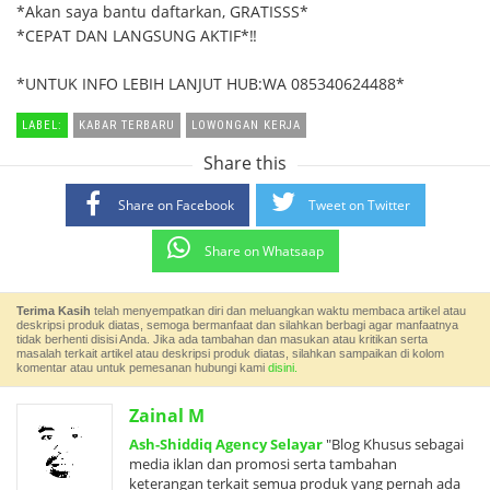
*Akan saya bantu daftarkan, GRATISSS*
*CEPAT DAN LANGSUNG AKTIF*‼
*UNTUK INFO LEBIH LANJUT HUB:WA 085340624488*
LABEL:
KABAR TERBARU
LOWONGAN KERJA
Share this
Share on Facebook
Tweet on Twitter
Share on Whatsaap
Terima Kasih
telah menyempatkan diri dan meluangkan waktu membaca artikel atau
deskripsi produk diatas, semoga bermanfaat dan silahkan berbagi agar manfaatnya
tidak berhenti disisi Anda. Jika ada tambahan dan masukan atau kritikan serta
masalah terkait artikel atau deskripsi produk diatas, silahkan sampaikan di kolom
komentar atau untuk pemesanan hubungi kami
disini.
Zainal M
Ash-Shiddiq Agency Selayar
"Blog Khusus sebagai
media iklan dan promosi serta tambahan
keterangan terkait semua produk yang pernah ada