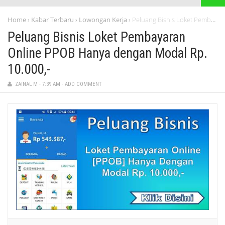
Home
Kabar Terbaru
Lowongan Kerja
Peluang Bisnis Loket Pembayaran Online PPOB Hanya dengan Modal Rp. 10.000,-
›
›
›
Peluang Bisnis Loket Pembayaran
Online PPOB Hanya dengan Modal Rp.
10.000,-
ZAINAL M
-
7:39 AM
-
ADD COMMENT