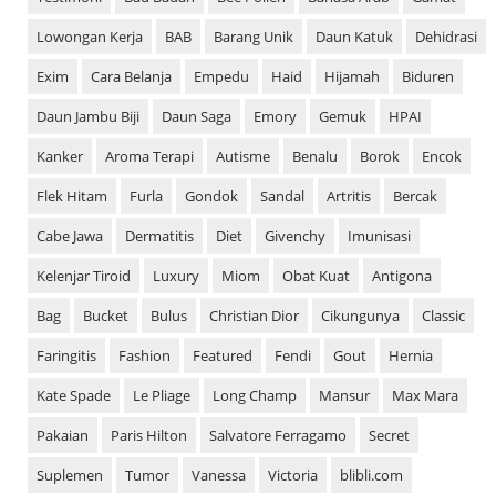
Lowongan Kerja
BAB
Barang Unik
Daun Katuk
Dehidrasi
Exim
Cara Belanja
Empedu
Haid
Hijamah
Biduren
Daun Jambu Biji
Daun Saga
Emory
Gemuk
HPAI
Kanker
Aroma Terapi
Autisme
Benalu
Borok
Encok
Flek Hitam
Furla
Gondok
Sandal
Artritis
Bercak
Cabe Jawa
Dermatitis
Diet
Givenchy
Imunisasi
Kelenjar Tiroid
Luxury
Miom
Obat Kuat
Antigona
Bag
Bucket
Bulus
Christian Dior
Cikungunya
Classic
Faringitis
Fashion
Featured
Fendi
Gout
Hernia
Kate Spade
Le Pliage
Long Champ
Mansur
Max Mara
Pakaian
Paris Hilton
Salvatore Ferragamo
Secret
Suplemen
Tumor
Vanessa
Victoria
blibli.com