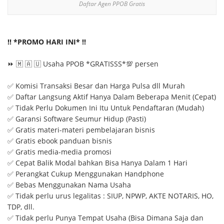
Daftar Agen PPOB Gratis
‼ *PROMO HARI INI* ‼
⏩ 🇲 🇦 🇺 Usaha PPOB *GRATISSS*💯 persen
✅ Komisi Transaksi Besar dan Harga Pulsa dll Murah
✅ Daftar Langsung Aktif Hanya Dalam Beberapa Menit (Cepat)
✅ Tidak Perlu Dokumen Ini Itu Untuk Pendaftaran (Mudah)
✅ Garansi Software Seumur Hidup (Pasti)
✅ Gratis materi-materi pembelajaran bisnis
✅ Gratis ebook panduan bisnis
✅ Gratis media-media promosi
✅ Cepat Balik Modal bahkan Bisa Hanya Dalam 1 Hari
✅ Perangkat Cukup Menggunakan Handphone
✅ Bebas Menggunakan Nama Usaha
✅ Tidak perlu urus legalitas : SIUP, NPWP, AKTE NOTARIS, HO,
TDP, dll.
✅ Tidak perlu Punya Tempat Usaha (Bisa Dimana Saja dan