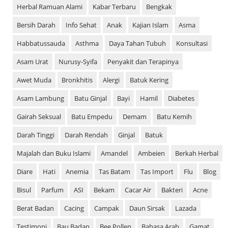
Herbal Ramuan Alami
Kabar Terbaru
Bengkak
Bersih Darah
Info Sehat
Anak
Kajian Islam
Asma
Habbatussauda
Asthma
Daya Tahan Tubuh
Konsultasi
Asam Urat
Nurusy-Syifa
Penyakit dan Terapinya
Awet Muda
Bronkhitis
Alergi
Batuk Kering
Asam Lambung
Batu Ginjal
Bayi
Hamil
Diabetes
Gairah Seksual
Batu Empedu
Demam
Batu Kemih
Darah Tinggi
Darah Rendah
Ginjal
Batuk
Majalah dan Buku Islami
Amandel
Ambeien
Berkah Herbal
Diare
Hati
Anemia
Tas Batam
Tas Import
Flu
Blog
Bisul
Parfum
ASI
Bekam
Cacar Air
Bakteri
Acne
Berat Badan
Cacing
Campak
Daun Sirsak
Lazada
Testimoni
Bau Badan
Bee Pollen
Bahasa Arab
Gamat