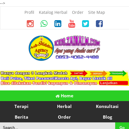
-->
Profil
Katalog Herbal
Order
Site Map
Home
Terapi
Herbal
Konsultasi
Berita
Order
Blog