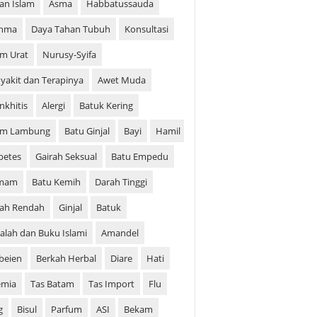
ian Islam
Asma
Habbatussauda
thma
Daya Tahan Tubuh
Konsultasi
m Urat
Nurusy-Syifa
yakit dan Terapinya
Awet Muda
nkhitis
Alergi
Batuk Kering
am Lambung
Batu Ginjal
Bayi
Hamil
betes
Gairah Seksual
Batu Empedu
mam
Batu Kemih
Darah Tinggi
ah Rendah
Ginjal
Batuk
alah dan Buku Islami
Amandel
beien
Berkah Herbal
Diare
Hati
emia
Tas Batam
Tas Import
Flu
g
Bisul
Parfum
ASI
Bekam