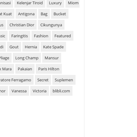
nisasi
Kelenjar Tiroid
Luxury
Miom
t Kuat
Antigona
Bag
Bucket
us
Christian Dior
Cikungunya
ssic
Faringitis
Fashion
Featured
di
Gout
Hernia
Kate Spade
Pliage
Long Champ
Mansur
x Mara
Pakaian
Paris Hilton
vatore Ferragamo
Secret
Suplemen
mor
Vanessa
Victoria
blibli.com