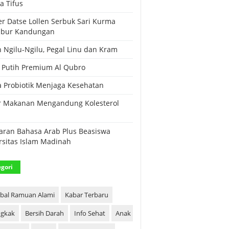
a Tifus
r Datse Lollen Serbuk Sari Kurma
ubur Kandungan
 Ngilu-Ngilu, Pegal Linu dan Kram
Putih Premium Al Qubro
a Probiotik Menjaga Kesehatan
r Makanan Mengandung Kolesterol
i
aran Bahasa Arab Plus Beasiswa
rsitas Islam Madinah
gori
bal Ramuan Alami
Kabar Terbaru
gkak
Bersih Darah
Info Sehat
Anak