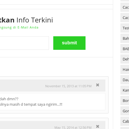
Cac
Cac
tkan
Info Terkini
ngsung di E-Mail Anda
Tes
Bah
BA
Deh
Hai
Dau
November 15, 2013 at 11:05 PM
Kan
..dah dmn??
Bor
ilnya masih d tempat saya ngirim...!!!
Go
Cab
May 15, 2014 at 12:56 PM