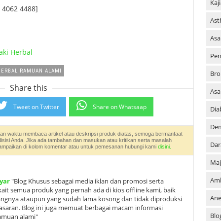
Kaj
 4062 4488]
As
Asa
aki Herbal
Pen
HERBAL RAMUAN ALAMI
Bro
Share this
As
Tweet on Twitter
Share on Whatsaap
Dia
De
an waktu membaca artikel atau deskripsi produk diatas, semoga bermanfaat
disisi Anda. Jika ada tambahan dan masukan atau kritikan serta masalah
Dar
an sampaikan di kolom komentar atau untuk pemesanan hubungi kami
disini.
Maj
Am
yar
"Blog Khusus sebagai media iklan dan promosi serta
it semua produk yang pernah ada di kios offline kami, baik
An
angnya ataupun yang sudah lama kosong dan tidak diproduksi
ipasaran. Blog ini juga memuat berbagai macam informasi
Blo
ramuan alami"