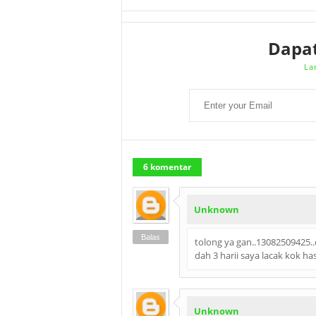
Dapa
La
6 komentar
Unknown
Balas
tolong ya gan..13082509425
dah 3 harii saya lacak kok has
Unknown