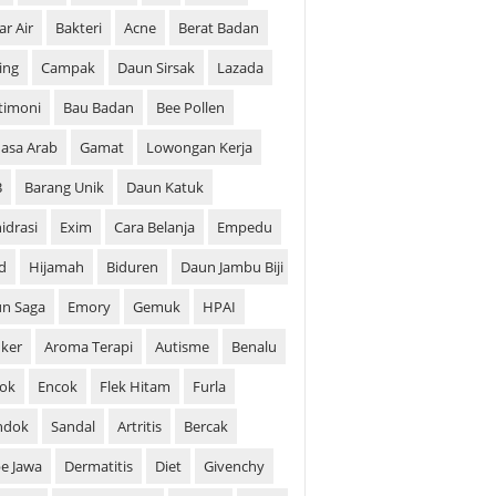
ar Air
Bakteri
Acne
Berat Badan
ing
Campak
Daun Sirsak
Lazada
timoni
Bau Badan
Bee Pollen
asa Arab
Gamat
Lowongan Kerja
B
Barang Unik
Daun Katuk
idrasi
Exim
Cara Belanja
Empedu
d
Hijamah
Biduren
Daun Jambu Biji
n Saga
Emory
Gemuk
HPAI
ker
Aroma Terapi
Autisme
Benalu
ok
Encok
Flek Hitam
Furla
ndok
Sandal
Artritis
Bercak
e Jawa
Dermatitis
Diet
Givenchy