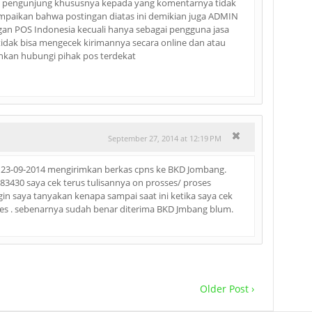
 pengunjung khususnya kepada yang komentarnya tidak
ampaikan bahwa postingan diatas ini demikian juga ADMIN
an POS Indonesia kecuali hanya sebagai pengguna jasa
tidak bisa mengecek kirimannya secara online dan atau
ahkan hubungi pihak pos terdekat
September 27, 2014 at 12:19 PM
gl 23-09-2014 mengirimkan berkas cpns ke BKD Jombang.
3430 saya cek terus tulisannya on prosses/ proses
gin saya tanyakan kenapa sampai saat ini ketika saya cek
ces . sebenarnya sudah benar diterima BKD Jmbang blum.
Older Post ›