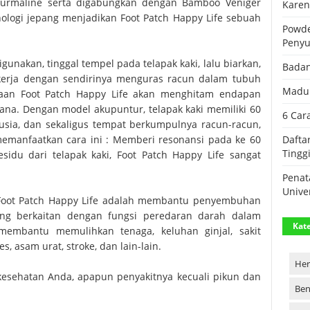
ourmaline serta digabungkan dengan Bamboo Veniger
Karen
nologi jepang menjadikan Foot Patch Happy Life sebuah
Powde
Peny
gunakan, tinggal tempel pada telapak kaki, lalu biarkan,
Badan
kerja dengan sendirinya menguras racun dalam tubuh
Madu 
aan Foot Patch Happy Life akan menghitam endapan
ana. Dengan model akupuntur, telapak kaki memiliki 60
6 Car
usia, dan sekaligus tempat berkumpulnya racun-racun,
 memanfaatkan cara ini : Memberi resonansi pada ke 60
Dafta
Tingg
esidu dari telapak kaki, Foot Patch Happy Life sangat
Penat
Unive
a Foot Patch Happy Life adalah membantu penyembuhan
ang berkaitan dengan fungsi peredaran darah dalam
Kate
 membantu memulihkan tenaga, keluhan ginjal, sakit
s, asam urat, stroke, dan lain-lain.
Her
 kesehatan Anda, apapun penyakitnya kecuali pikun dan
Ben