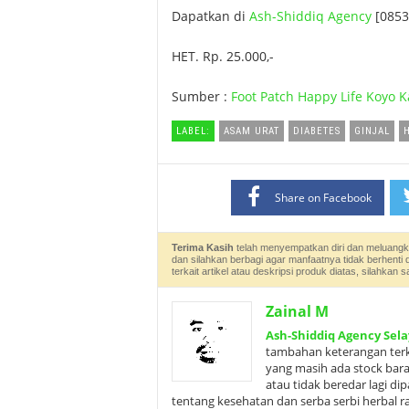
Dapatkan di
Ash-Shiddiq Agency
[0853
HET. Rp. 25.000,-
Sumber :
Foot Patch Happy Life Koyo K
LABEL:
ASAM URAT
DIABETES
GINJAL
Share on Facebook
Terima Kasih
telah menyempatkan diri dan meluangk
dan silahkan berbagi agar manfaatnya tidak berhenti 
terkait artikel atau deskripsi produk diatas, silahk
Zainal M
Ash-Shiddiq Agency Sela
tambahan keterangan terka
yang masih ada stock bar
atau tidak beredar lagi d
tentang kesehatan dan serba serbi herbal 