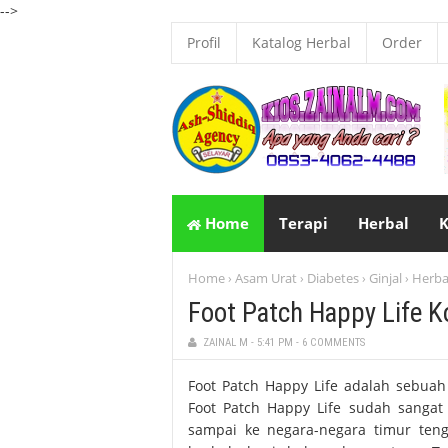
-->
Profil
Katalog Herbal
Order
Home
Terapi
Herbal
K
Home
Asam Urat
Diabetes
Ginjal
Herba
›
›
›
›
Foot Patch Happy Life K
ZAINAL M
-
5:41 PM
-
6 COMMENTS
Foot Patch Happy Life adalah sebua
Foot Patch Happy Life sudah sangat
sampai ke negara-negara timur teng