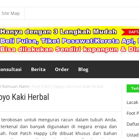
Site Map
onsultasi
Berita
Order
Blog
l Ramuan Alami
Foot Patch Happy Life Koyo Kaki Herbal
›
Terl
oyo Kaki Herbal
Lacak
Foot 
h terobosan untuk menguras racun dalam tubuh Anda.
Dafta
 terkenal dan banyak digunakan di negara eropa dan
ah. Foot Patch Happy Life dibuat khusus dari bahan
Ustad