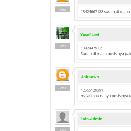
Balas
13424667188 sudah di mana p
Yosef Levi
Balas
13424479335
Sudah di mana posisinya pa
Unknown
Balas
12565129391
ma'af mau nanya posisinya 
Zain-Admin
Balas