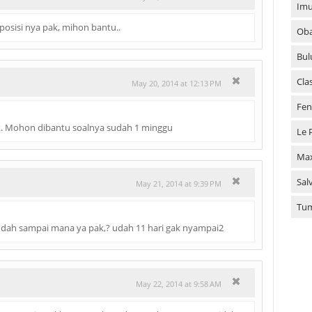
Imu
osisi nya pak, mihon bantu..
Oba
Bul
Cla
May 20, 2014 at 12:13 PM
Fen
k. Mohon dibantu soalnya sudah 1 minggu
Le 
Ma
Sal
May 21, 2014 at 9:39 PM
Tu
udah sampai mana ya pak,? udah 11 hari gak nyampai2
May 22, 2014 at 9:58 AM