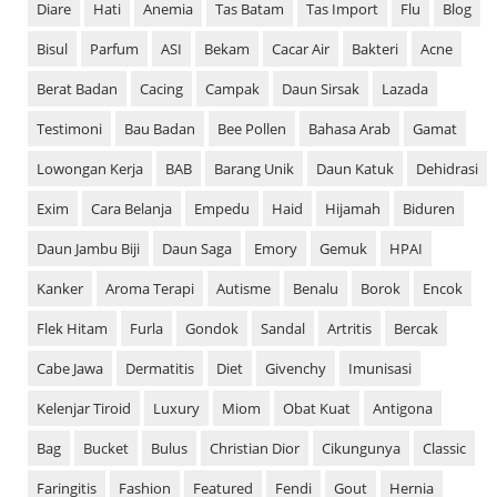
Diare
Hati
Anemia
Tas Batam
Tas Import
Flu
Blog
Bisul
Parfum
ASI
Bekam
Cacar Air
Bakteri
Acne
Berat Badan
Cacing
Campak
Daun Sirsak
Lazada
Testimoni
Bau Badan
Bee Pollen
Bahasa Arab
Gamat
Lowongan Kerja
BAB
Barang Unik
Daun Katuk
Dehidrasi
Exim
Cara Belanja
Empedu
Haid
Hijamah
Biduren
Daun Jambu Biji
Daun Saga
Emory
Gemuk
HPAI
Kanker
Aroma Terapi
Autisme
Benalu
Borok
Encok
Flek Hitam
Furla
Gondok
Sandal
Artritis
Bercak
Cabe Jawa
Dermatitis
Diet
Givenchy
Imunisasi
Kelenjar Tiroid
Luxury
Miom
Obat Kuat
Antigona
Bag
Bucket
Bulus
Christian Dior
Cikungunya
Classic
Faringitis
Fashion
Featured
Fendi
Gout
Hernia