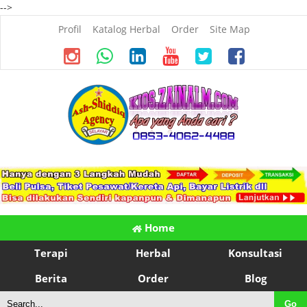
-->
Profil
Katalog Herbal
Order
Site Map
Home
Terapi
Herbal
Konsultasi
Berita
Order
Blog