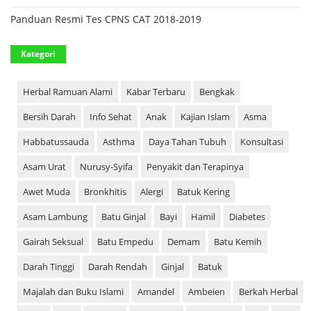
Panduan Resmi Tes CPNS CAT 2018-2019
Kategori
Herbal Ramuan Alami
Kabar Terbaru
Bengkak
Bersih Darah
Info Sehat
Anak
Kajian Islam
Asma
Habbatussauda
Asthma
Daya Tahan Tubuh
Konsultasi
Asam Urat
Nurusy-Syifa
Penyakit dan Terapinya
Awet Muda
Bronkhitis
Alergi
Batuk Kering
Asam Lambung
Batu Ginjal
Bayi
Hamil
Diabetes
Gairah Seksual
Batu Empedu
Demam
Batu Kemih
Darah Tinggi
Darah Rendah
Ginjal
Batuk
Majalah dan Buku Islami
Amandel
Ambeien
Berkah Herbal