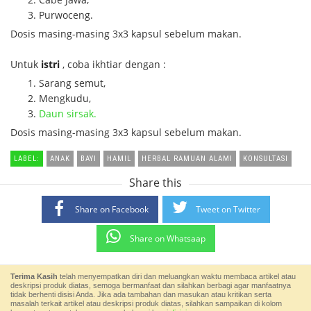
Purwoceng.
Dosis masing-masing 3x3 kapsul sebelum makan.
Untuk
istri
, coba ikhtiar dengan :
Sarang semut,
Mengkudu,
Daun sirsak.
Dosis masing-masing 3x3 kapsul sebelum makan.
LABEL:
ANAK
BAYI
HAMIL
HERBAL RAMUAN ALAMI
KONSULTASI
Share this
Share on Facebook
Tweet on Twitter
Share on Whatsaap
Terima Kasih
telah menyempatkan diri dan meluangkan waktu membaca artikel atau
deskripsi produk diatas, semoga bermanfaat dan silahkan berbagi agar manfaatnya
tidak berhenti disisi Anda. Jika ada tambahan dan masukan atau kritikan serta
masalah terkait artikel atau deskripsi produk diatas, silahkan sampaikan di kolom