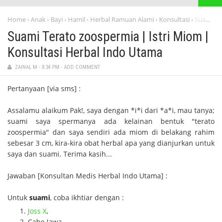
Home
Anak
Bayi
Hamil
Herbal Ramuan Alami
Konsultasi
Suami Terato zoospermia | Istri Miom | Konsultasi Herbal Indo Utama
›
›
›
›
›
›
Suami Terato zoospermia | Istri Miom |
Konsultasi Herbal Indo Utama
ZAINAL M
-
8:34 PM
-
ADD COMMENT
Pertanyaan [via sms] :
Assalamu alaikum Pak!, saya dengan *i*i dari *a*i, mau tanya;
suami saya spermanya ada kelainan bentuk "terato
zoospermia" dan saya sendiri ada miom di belakang rahim
sebesar 3 cm, kira-kira obat herbal apa yang dianjurkan untuk
saya dan suami. Terima kasih...
Jawaban [Konsultan Medis Herbal Indo Utama] :
Untuk
suami
, coba ikhtiar dengan :
Joss X
,
Cabe Jawa,