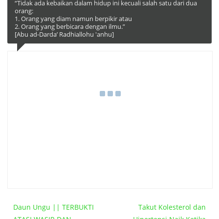
“Tidak ada kebaikan dalam hidup ini kecuali salah satu dari dua
orang:
1. Orang yang diam namun berpikir atau
2. Orang yang berbicara dengan ilmu.”
[Abu ad-Darda’ Radhiallohu 'anhu]
Daun Ungu || TERBUKTI
Takut Kolesterol dan