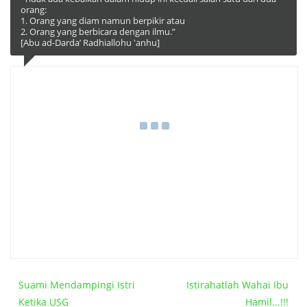
orang:
1. Orang yang diam namun berpikir atau
2. Orang yang berbicara dengan ilmu.”
[Abu ad-Darda’ Radhiallohu 'anhu]
Suami Mendampingi Istri
Istirahatlah Wahai Ibu
Ketika USG
Hamil...!!!