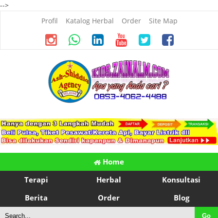
-->
Profil
Katalog Herbal
Order
Site Map
Home
Terapi
Herbal
Konsultasi
Berita
Order
Blog