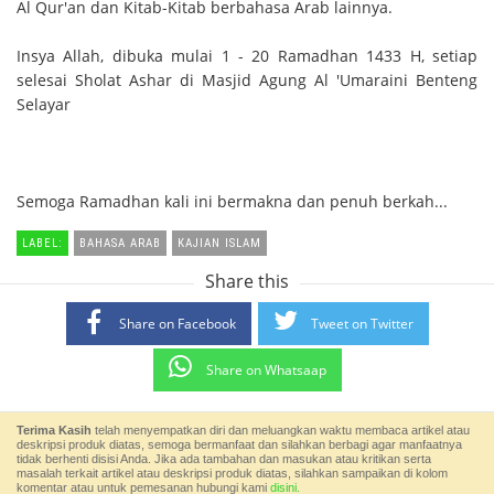
Al Qur'an dan Kitab-Kitab berbahasa Arab lainnya.
Insya Allah, dibuka mulai 1 - 20 Ramadhan 1433 H, setiap
selesai Sholat Ashar di Masjid Agung Al 'Umaraini Benteng
Selayar
Semoga Ramadhan kali ini bermakna dan penuh berkah...
LABEL:
BAHASA ARAB
KAJIAN ISLAM
Share this
Share on Facebook
Tweet on Twitter
Share on Whatsaap
Terima Kasih
telah menyempatkan diri dan meluangkan waktu membaca artikel atau
deskripsi produk diatas, semoga bermanfaat dan silahkan berbagi agar manfaatnya
tidak berhenti disisi Anda. Jika ada tambahan dan masukan atau kritikan serta
masalah terkait artikel atau deskripsi produk diatas, silahkan sampaikan di kolom
komentar atau untuk pemesanan hubungi kami
disini.