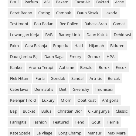
Bisul
Parfum
ASI
Bekam
Cacar Air
Bakteri
Acne
Berat Badan
Cacing
Campak
Daun Sirsak
Lazada
Testimoni
Bau Badan
Bee Pollen
Bahasa Arab
Gamat
Lowongan Kerja
BAB
Barang Unik
Daun Katuk
Dehidrasi
Exim
Cara Belanja
Empedu
Haid
Hijamah
Biduren
Daun Jambu Biji
Daun Saga
Emory
Gemuk
HPAI
Kanker
Aroma Terapi
Autisme
Benalu
Borok
Encok
Flek Hitam
Furla
Gondok
Sandal
Artritis
Bercak
Cabe Jawa
Dermatitis
Diet
Givenchy
Imunisasi
Kelenjar Tiroid
Luxury
Miom
Obat Kuat
Antigona
Bag
Bucket
Bulus
Christian Dior
Cikungunya
Classic
Faringitis
Fashion
Featured
Fendi
Gout
Hernia
Kate Spade
Le Pliage
Long Champ
Mansur
Max Mara