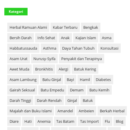
Kategori
Herbal Ramuan Alami
Kabar Terbaru
Bengkak
Bersih Darah
Info Sehat
Anak
Kajian Islam
Asma
Habbatussauda
Asthma
Daya Tahan Tubuh
Konsultasi
Asam Urat
Nurusy-Syifa
Penyakit dan Terapinya
Awet Muda
Bronkhitis
Alergi
Batuk Kering
Asam Lambung
Batu Ginjal
Bayi
Hamil
Diabetes
Gairah Seksual
Batu Empedu
Demam
Batu Kemih
Darah Tinggi
Darah Rendah
Ginjal
Batuk
Majalah dan Buku Islami
Amandel
Ambeien
Berkah Herbal
Diare
Hati
Anemia
Tas Batam
Tas Import
Flu
Blog