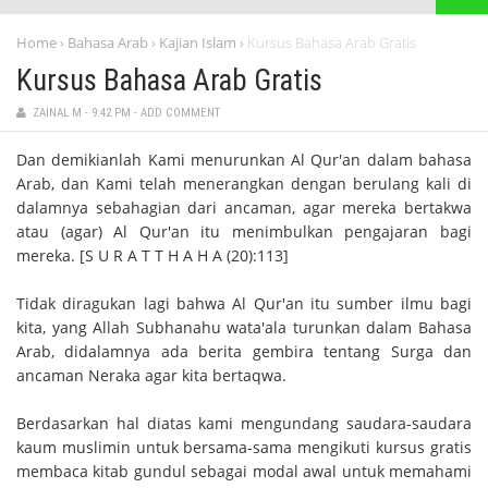
Home
Bahasa Arab
Kajian Islam
Kursus Bahasa Arab Gratis
›
›
›
Kursus Bahasa Arab Gratis
ZAINAL M
-
9:42 PM
-
ADD COMMENT
Dan demikianlah Kami menurunkan Al Qur'an dalam bahasa
Arab, dan Kami telah menerangkan dengan berulang kali di
dalamnya sebahagian dari ancaman, agar mereka bertakwa
atau (agar) Al Qur'an itu menimbulkan pengajaran bagi
mereka. [S U R A T T H A H A (20):113]
Tidak diragukan lagi bahwa Al Qur'an itu sumber ilmu bagi
kita, yang Allah Subhanahu wata'ala turunkan dalam Bahasa
Arab, didalamnya ada berita gembira tentang Surga dan
ancaman Neraka agar kita bertaqwa.
Berdasarkan hal diatas kami mengundang saudara-saudara
kaum muslimin untuk bersama-sama mengikuti kursus gratis
membaca kitab gundul sebagai modal awal untuk memahami