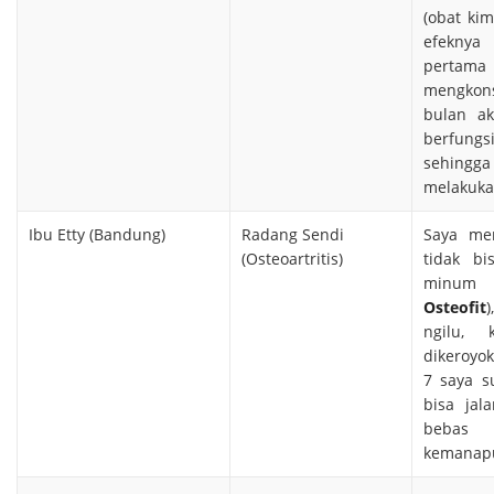
(obat kim
efeknya
pertama 
mengko
bulan ak
berfung
sehingga
melakuka
Ibu Etty (Bandung)
Radang Sendi
Saya men
(Osteoartritis)
tidak b
minu
Osteofit
ngilu, 
dikeroyok
7 saya s
bisa jal
bebas 
kemanapu