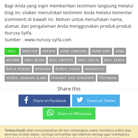
Bagi Anda yang ingin memberikan testimoni langsung melalui
blog ini, silakan menuliskan testimoni Anda melalui komentar
(comment) di bawah ini. Mohon untuk menuliskan nama,
alamat, dan pengalaman Anda menggunakan produk-produk
Nurusy-Syifa.
Sumber : www.nurusy-syifa.com
LABEL:
AMBEIEN
ANEMIA
ASAM LAMBUNG
ASAM URAT
ASMA
ASTHMA
AWET MUDA
BATU EMPEDU
BATU GINJAL
BATU KEMIH
BATUK KERING
BENGKAK
BERSIH DARAH
BRONKHITIS
HERBAL RAMUAN ALAMI
PENYAKIT DAN TERAPINYA
TESTIMONI
Share this
Share on Facebook
Tweet on Twitter
Share on Whatsaap
Terima Kasih
telah menyempatkan diri dan meluangkan waktu membaca artikel atau
deskripsi produk diatas, semoga bermanfaat dan silahkan berbagi agar manfaatnya