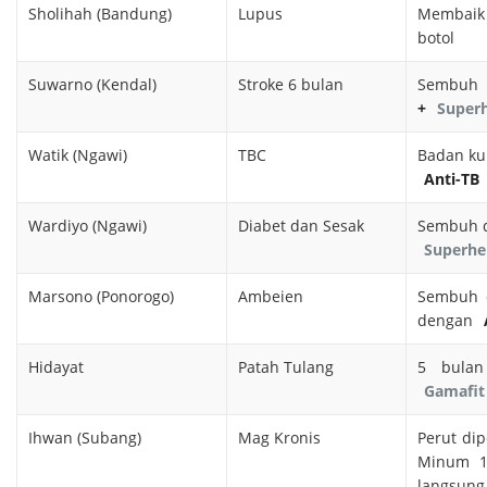
Sholihah (Bandung)
Lupus
Membaik
botol
Suwarno (Kendal)
Stroke 6 bulan
Sembuh
+
Superh
Watik (Ngawi)
TBC
Badan ku
Anti-TB
Wardiyo (Ngawi)
Diabet dan Sesak
Sembuh 
Superhe
Marsono (Ponorogo)
Ambeien
Sembuh
dengan
Hidayat
Patah Tulang
5 bulan
Gamafit
Ihwan (Subang)
Mag Kronis
Perut dip
Minum 1
langsun