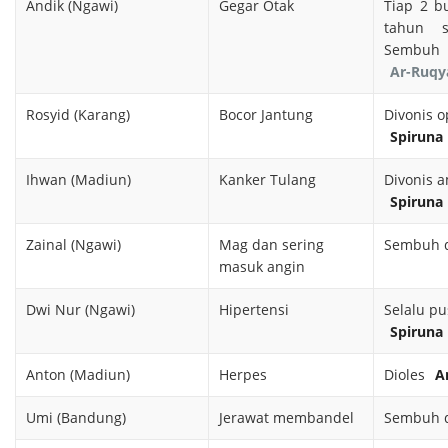
Andik (Ngawi)
Gegar Otak
Tiap 2 b
tahun s
Sembu
Ar-Ruqy
Rosyid (Karang)
Bocor Jantung
Divonis 
Spiruna
Ihwan (Madiun)
Kanker Tulang
Divonis 
Spiruna
Zainal (Ngawi)
Mag dan sering
Sembuh 
masuk angin
Dwi Nur (Ngawi)
Hipertensi
Selalu p
Spiruna
Anton (Madiun)
Herpes
Dioles
A
Umi (Bandung)
Jerawat membandel
Sembuh 