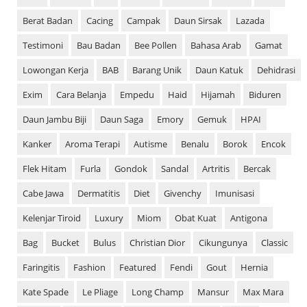
Berat Badan
Cacing
Campak
Daun Sirsak
Lazada
Testimoni
Bau Badan
Bee Pollen
Bahasa Arab
Gamat
Lowongan Kerja
BAB
Barang Unik
Daun Katuk
Dehidrasi
Exim
Cara Belanja
Empedu
Haid
Hijamah
Biduren
Daun Jambu Biji
Daun Saga
Emory
Gemuk
HPAI
Kanker
Aroma Terapi
Autisme
Benalu
Borok
Encok
Flek Hitam
Furla
Gondok
Sandal
Artritis
Bercak
Cabe Jawa
Dermatitis
Diet
Givenchy
Imunisasi
Kelenjar Tiroid
Luxury
Miom
Obat Kuat
Antigona
Bag
Bucket
Bulus
Christian Dior
Cikungunya
Classic
Faringitis
Fashion
Featured
Fendi
Gout
Hernia
Kate Spade
Le Pliage
Long Champ
Mansur
Max Mara