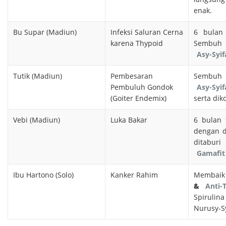
enak.
Bu Supar (Madiun)
Infeksi Saluran Cerna
6 bulan
karena Thypoid
Semb
Asy-Syif
Tutik (Madiun)
Pembesaran
Sembu
Pembuluh Gondok
Asy-Syif
(Goiter Endemix)
serta dik
Vebi (Madiun)
Luka Bakar
6 bulan 
dengan d
ditabu
Gamafit
Ibu Hartono (Solo)
Kanker Rahim
Membaik
&
Anti-
Spirulina
Nurusy-S