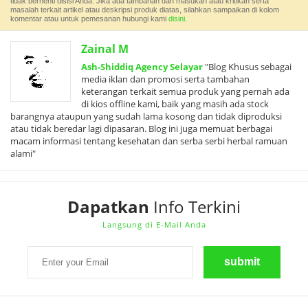
tidak berhenti disisi Anda. Jika ada tambahan dan masukan atau kritikan serta
masalah terkait artikel atau deskripsi produk diatas, silahkan sampaikan di kolom
komentar atau untuk pemesanan hubungi kami
disini.
Zainal M
Ash-Shiddiq Agency Selayar
"Blog Khusus sebagai
media iklan dan promosi serta tambahan
keterangan terkait semua produk yang pernah ada
di kios offline kami, baik yang masih ada stock
barangnya ataupun yang sudah lama kosong dan tidak diproduksi
atau tidak beredar lagi dipasaran. Blog ini juga memuat berbagai
macam informasi tentang kesehatan dan serba serbi herbal ramuan
alami"
Dapatkan
Info Terkini
Langsung di E-Mail Anda