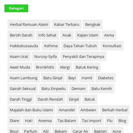
Kategori
Herbal Ramuan Alami
Kabar Terbaru
Bengkak
Bersih Darah
Info Sehat
Anak
Kajian Islam
Asma
Habbatussauda
Asthma
Daya Tahan Tubuh
Konsultasi
Asam Urat
Nurusy-Syifa
Penyakit dan Terapinya
Awet Muda
Bronkhitis
Alergi
Batuk Kering
Asam Lambung
Batu Ginjal
Bayi
Hamil
Diabetes
Gairah Seksual
Batu Empedu
Demam
Batu Kemih
Darah Tinggi
Darah Rendah
Ginjal
Batuk
Majalah dan Buku Islami
Amandel
Ambeien
Berkah Herbal
Diare
Hati
Anemia
Tas Batam
Tas Import
Flu
Blog
Bisul
Parfum
ASI
Bekam
Cacar Air
Bakteri
Acne