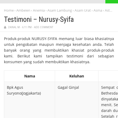
Home
Ambeien
Anemia
Asam Lambung
Asam Urat
Asma
Asthma
›
›
›
›
›
›
Testimoni – Nurusy-Syifa
ZAINAL M
-
6:11 PM
-
ADD COMMENT
Produk-produk NURUSY-SYIFA memang luar biasa khasiatnya
untuk pengobatan maupun menjaga kesehatan anda. Telah
banyak orang yang membuktikan khasiat produk-produk
kami. Berikut kami tampikan testimoni dari sebagian
konsumen yang sudah membuktikan khasiatnya.
Nama
Keluhan
Bpk Agus
Gagal Ginjal
Sempat o
Suryono(Jogjakarta)
Bethes
dinyatak
menit. S
darah dua
Setelah 