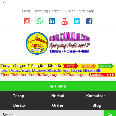
-->
Profil
Katalog Herbal
Order
Site Map
Home
Terapi
Herbal
Konsultasi
Berita
Order
Blog