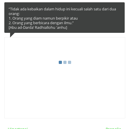
“Tidak ada kebaikan dalam hidup ini kecuali salah satu dari dua
orang:
1. Orang yang diam namun berpikir atau
2. Orang yang berbicara dengan ilmu.”
[Abu ad-Darda’ Radhiallohu 'anhu]