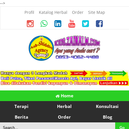
-->
Profil
Katalog Herbal
Order
Site Map
Home
Terapi
Herbal
Konsultasi
Berita
Order
Blog