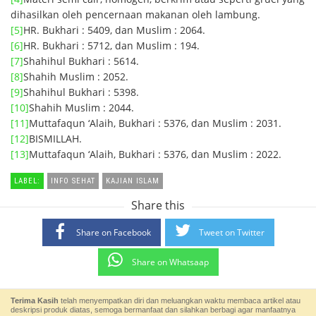
dihasilkan oleh pencernaan makanan oleh lambung.
[5]
HR. Bukhari : 5409, dan Muslim : 2064.
[6]
HR. Bukhari : 5712, dan Muslim : 194.
[7]
Shahihul Bukhari : 5614.
[8]
Shahih Muslim : 2052.
[9]
Shahihul Bukhari : 5398.
[10]
Shahih Muslim : 2044.
[11]
Muttafaqun ‘Alaih, Bukhari : 5376, dan Muslim : 2031.
[12]
BISMILLAH.
[13]
Muttafaqun ‘Alaih, Bukhari : 5376, dan Muslim : 2022.
LABEL:
INFO SEHAT
KAJIAN ISLAM
Share this
Share on Facebook
Tweet on Twitter
Share on Whatsaap
Terima Kasih
telah menyempatkan diri dan meluangkan waktu membaca artikel atau
deskripsi produk diatas, semoga bermanfaat dan silahkan berbagi agar manfaatnya