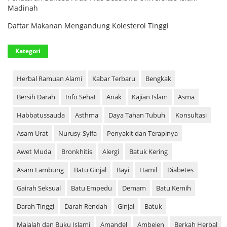
Madinah
Daftar Makanan Mengandung Kolesterol Tinggi
Kategori
Herbal Ramuan Alami
Kabar Terbaru
Bengkak
Bersih Darah
Info Sehat
Anak
Kajian Islam
Asma
Habbatussauda
Asthma
Daya Tahan Tubuh
Konsultasi
Asam Urat
Nurusy-Syifa
Penyakit dan Terapinya
Awet Muda
Bronkhitis
Alergi
Batuk Kering
Asam Lambung
Batu Ginjal
Bayi
Hamil
Diabetes
Gairah Seksual
Batu Empedu
Demam
Batu Kemih
Darah Tinggi
Darah Rendah
Ginjal
Batuk
Majalah dan Buku Islami
Amandel
Ambeien
Berkah Herbal