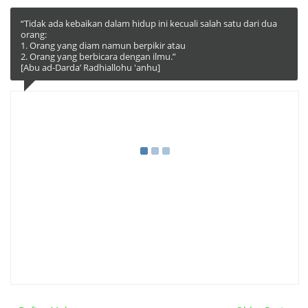
“Tidak ada kebaikan dalam hidup ini kecuali salah satu dari dua
orang:
1. Orang yang diam namun berpikir atau
2. Orang yang berbicara dengan ilmu.”
[Abu ad-Darda’ Radhiallohu 'anhu]