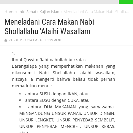
Home
Info Sehat
Kajian Islam
Meneladani Cara Makan Nabi Shollallahu 'Alaihi Wasallam
›
›
›
Meneladani Cara Makan Nabi
Shollallahu 'Alaihi Wasallam
ZAINAL M
-
10:04 AM
-
ADD COMMENT
Ibnul Qayyim Rahimahullah berkata :
Barangsiapa yang memperhatikan makanan yang
dikonsumsi Nabi Shollallahu 'alaihi wasallam,
niscaya ia mengerti bahwa beliau tidak pernah
memadukan menu :
antara SUSU dengan IKAN, atau
antara SUSU dengan CUKA, atau
antara DUA MAKANAN yang sama-sama
MENGANDUNG UNSUR PANAS, UNSUR DINGIN,
UNSUR LENGKET, UNSUR PENYEBAB SEMBELIT,
UNSUR PENYEBAB MENCRET, UNSUR KERAS,
atau