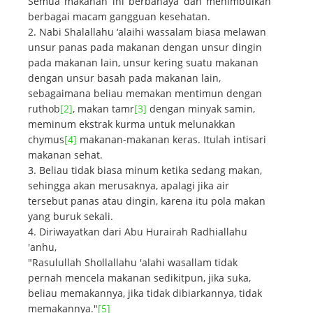
Semua makanan ini berbahaya dan menimbulkan
berbagai macam gangguan kesehatan.
Nabi Shalallahu ‘alaihi wassalam biasa melawan
unsur panas pada makanan dengan unsur dingin
pada makanan lain, unsur kering suatu makanan
dengan unsur basah pada makanan lain,
sebagaimana beliau memakan mentimun dengan
ruthob
[2]
, makan tamr
[3]
dengan minyak samin,
meminum ekstrak kurma untuk melunakkan
chymus
[4]
makanan-makanan keras. Itulah intisari
makanan sehat.
Beliau tidak biasa minum ketika sedang makan,
sehingga akan merusaknya, apalagi jika air
tersebut panas atau dingin, karena itu pola makan
yang buruk sekali.
Diriwayatkan dari Abu Hurairah Radhiallahu
'anhu,
"Rasulullah Shollallahu 'alahi wasallam tidak
pernah mencela makanan sedikitpun, jika suka,
beliau memakannya, jika tidak dibiarkannya, tidak
memakannya."
[5]