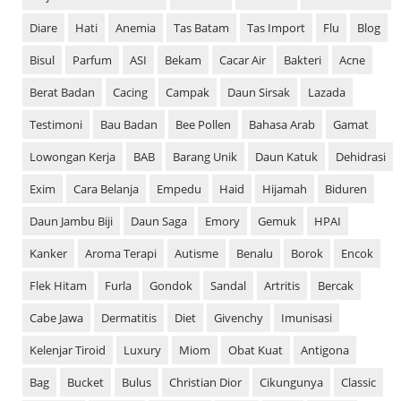
Diare
Hati
Anemia
Tas Batam
Tas Import
Flu
Blog
Bisul
Parfum
ASI
Bekam
Cacar Air
Bakteri
Acne
Berat Badan
Cacing
Campak
Daun Sirsak
Lazada
Testimoni
Bau Badan
Bee Pollen
Bahasa Arab
Gamat
Lowongan Kerja
BAB
Barang Unik
Daun Katuk
Dehidrasi
Exim
Cara Belanja
Empedu
Haid
Hijamah
Biduren
Daun Jambu Biji
Daun Saga
Emory
Gemuk
HPAI
Kanker
Aroma Terapi
Autisme
Benalu
Borok
Encok
Flek Hitam
Furla
Gondok
Sandal
Artritis
Bercak
Cabe Jawa
Dermatitis
Diet
Givenchy
Imunisasi
Kelenjar Tiroid
Luxury
Miom
Obat Kuat
Antigona
Bag
Bucket
Bulus
Christian Dior
Cikungunya
Classic