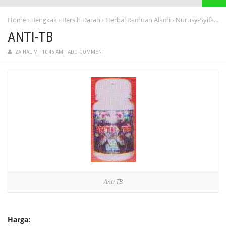
Home
Bengkak
Bersih Darah
Herbal Ramuan Alami
Nurusy-Syifa
AN
›
›
›
›
›
ANTI-TB
ZAINAL M
-
10:46 AM
-
ADD COMMENT
Anti TB
Harga: