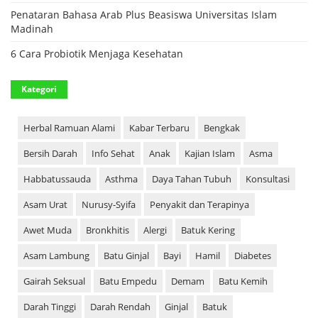
Penataran Bahasa Arab Plus Beasiswa Universitas Islam
Madinah
6 Cara Probiotik Menjaga Kesehatan
Kategori
Herbal Ramuan Alami
Kabar Terbaru
Bengkak
Bersih Darah
Info Sehat
Anak
Kajian Islam
Asma
Habbatussauda
Asthma
Daya Tahan Tubuh
Konsultasi
Asam Urat
Nurusy-Syifa
Penyakit dan Terapinya
Awet Muda
Bronkhitis
Alergi
Batuk Kering
Asam Lambung
Batu Ginjal
Bayi
Hamil
Diabetes
Gairah Seksual
Batu Empedu
Demam
Batu Kemih
Darah Tinggi
Darah Rendah
Ginjal
Batuk