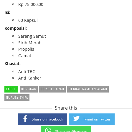
Rp 75.000,00
Isi:
60 Kapsul
Komposisi:
Sarang Semut
Sirih Merah
Propolis
Gamat
Khasiat:
Anti TBC
Anti Kanker
LABEL:
BENGKAK
BERSIH DARAH
HERBAL RAMUAN ALAMI
NURUSY-SYIFA
Share this
Share on Facebook
Tweet on Twitter
Share on Whatsaap