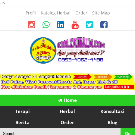
-->
Profil
Katalog Herbal
Order
Site Map
Home
Terapi
Herbal
Konsultasi
Berita
Order
Blog