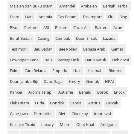
Majalah dan Buku Islami
Amandel
Ambeien
Berkah Herbal
Diare
Hati
Anemia
Tas Batam
Tas Import
Flu
Blog
Bisul
Parfum
ASI
Bekam
Cacar Air
Bakteri
Acne
Berat Badan
Cacing
Campak
Daun Sirsak
Lazada
Testimoni
Bau Badan
Bee Pollen
Bahasa Arab
Gamat
Lowongan Kerja
BAB
Barang Unik
Daun Katuk
Dehidrasi
Exim
Cara Belanja
Empedu
Haid
Hijamah
Biduren
Daun Jambu Biji
Daun Saga
Emory
Gemuk
HPAI
Kanker
Aroma Terapi
Autisme
Benalu
Borok
Encok
Flek Hitam
Furla
Gondok
Sandal
Artritis
Bercak
Cabe Jawa
Dermatitis
Diet
Givenchy
Imunisasi
Kelenjar Tiroid
Luxury
Miom
Obat Kuat
Antigona