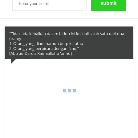
“Tidak ada kebaikan dalam hidup ini kecuali salah satu dari dua
orang:
1. Orang yang diam namun berpikir atau
2. Orang yang berbicara dengan ilmu.”
[Abu ad-Darda’ Radhiallohu 'anhu]