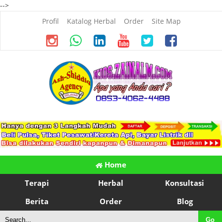
-->
Profil
Katalog Herbal
Order
Site Map
Home
Terapi
Herbal
Konsultasi
Berita
Order
Blog