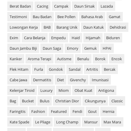
Berat Badan
Cacing
Campak
Daun Sirsak
Lazada
Testimoni
Bau Badan
Bee Pollen
Bahasa Arab
Gamat
Lowongan Kerja
BAB
Barang Unik
Daun Katuk
Dehidrasi
Exim
Cara Belanja
Empedu
Haid
Hijamah
Biduren
Daun Jambu Biji
Daun Saga
Emory
Gemuk
HPAI
Kanker
Aroma Terapi
Autisme
Benalu
Borok
Encok
Flek Hitam
Furla
Gondok
Sandal
Artritis
Bercak
Cabe Jawa
Dermatitis
Diet
Givenchy
Imunisasi
Kelenjar Tiroid
Luxury
Miom
Obat Kuat
Antigona
Bag
Bucket
Bulus
Christian Dior
Cikungunya
Classic
Faringitis
Fashion
Featured
Fendi
Gout
Hernia
Kate Spade
Le Pliage
Long Champ
Mansur
Max Mara