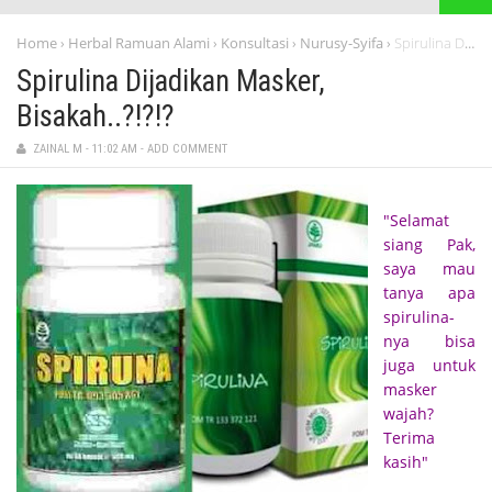
Home
Herbal Ramuan Alami
Konsultasi
Nurusy-Syifa
Spirulina Dijadikan Masker, Bisakah..?!?!?
›
›
›
›
Spirulina Dijadikan Masker,
Bisakah..?!?!?
ZAINAL M
-
11:02 AM
-
ADD COMMENT
"Selamat
siang Pak,
saya mau
tanya apa
spirulina-
nya bisa
juga untuk
masker
wajah?
Terima
kasih"