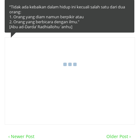
“Tidak ada kebaikan dalam hidup ini kecuali salah satu dari dua
orang:
1. Orang yang diam namun berpikir atau
2. Orang yang berbicara dengan ilmu.”
[Abu ad-Darda’ Radhiallohu 'anhu]
‹ Newer Post
Older Post ›