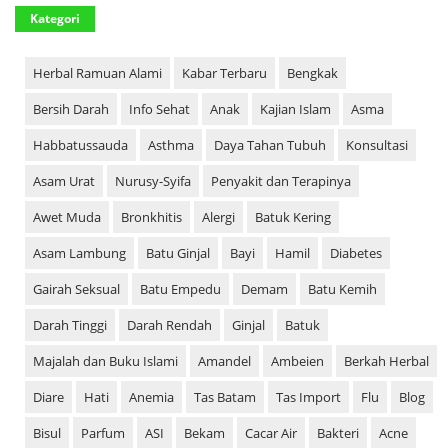
Kategori
Herbal Ramuan Alami
Kabar Terbaru
Bengkak
Bersih Darah
Info Sehat
Anak
Kajian Islam
Asma
Habbatussauda
Asthma
Daya Tahan Tubuh
Konsultasi
Asam Urat
Nurusy-Syifa
Penyakit dan Terapinya
Awet Muda
Bronkhitis
Alergi
Batuk Kering
Asam Lambung
Batu Ginjal
Bayi
Hamil
Diabetes
Gairah Seksual
Batu Empedu
Demam
Batu Kemih
Darah Tinggi
Darah Rendah
Ginjal
Batuk
Majalah dan Buku Islami
Amandel
Ambeien
Berkah Herbal
Diare
Hati
Anemia
Tas Batam
Tas Import
Flu
Blog
Bisul
Parfum
ASI
Bekam
Cacar Air
Bakteri
Acne