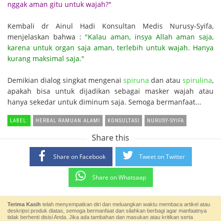
nggak aman gitu untuk wajah?"
Kembali dr Ainul Hadi Konsultan Medis Nurusy-Syifa,
menjelaskan bahwa :
"Kalau aman, insya Allah aman saja,
karena untuk organ saja aman, terlebih untuk wajah. Hanya
kurang maksimal saja."
Demikian dialog singkat mengenai
spiruna
dan atau
spirulina
,
apakah bisa untuk dijadikan sebagai masker wajah atau
hanya sekedar untuk diminum saja. Semoga bermanfaat...
LABEL:
HERBAL RAMUAN ALAMI
KONSULTASI
NURUSY-SYIFA
Share this
Share on Facebook
Tweet on Twitter
Share on Whatsaap
Terima Kasih
telah menyempatkan diri dan meluangkan waktu membaca artikel atau
deskripsi produk diatas, semoga bermanfaat dan silahkan berbagi agar manfaatnya
tidak berhenti disisi Anda. Jika ada tambahan dan masukan atau kritikan serta