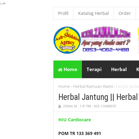
-->
Profil
Katalog Herbal
Order
Home
Terapi
Herbal
K
Home
Herbal Ramuan Alami
Herbal Jantu
›
›
Herbal Jantung || Herbal
ZAINAL M
-
1:47 PM
-
ADD COMMENT
HIU Cardiocare
POM TR 133 369 491