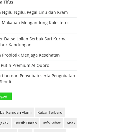
a Tifus
 Ngilu-Ngilu, Pegal Linu dan Kram
r Makanan Mengandung Kolesterol
i
r Datse Lollen Serbuk Sari Kurma
ubur Kandungan
a Probiotik Menjaga Kesehatan
Putih Premium Al Qubro
rtian dan Penyebab serta Pengobatan
 Sendi
gori
bal Ramuan Alami
Kabar Terbaru
gkak
Bersih Darah
Info Sehat
Anak