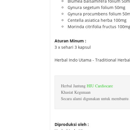
Blumea balsamifera folium 50
Gynura segetum folium 50mg
Gynura procumbens folium 50
Centella asiatica herba 100mg
Morinda citrifolia fructus 100m
Aturan Minum :
3 x sehari 3 kapsul
Herbal Indo Utama - Traditional Herba
Herbal Jantung
HIU Cardiocare
Khasiat Kegunaan
Secara alami digunakan untuk membantu s
Diproduksi oleh :