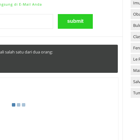
Imu
ngsung di E-Mail Anda
Oba
Bul
Cla
Fen
li salah satu dari dua orang:
Le 
Ma
Sal
Tu