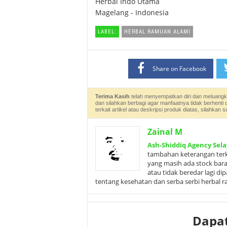
Herbal Indo Utama
Magelang - Indonesia
LABEL:
HERBAL RAMUAN ALAMI
Share on Facebook
Terima Kasih
telah menyempatkan diri dan meluangk
dan silahkan berbagi agar manfaatnya tidak berhenti 
terkait artikel atau deskripsi produk diatas, silahk
Zainal M
Ash-Shiddiq Agency Sela
tambahan keterangan terka
yang masih ada stock bar
atau tidak beredar lagi d
tentang kesehatan dan serba serbi herbal 
Dapa