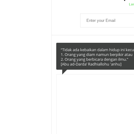
La
“Tidak ada kebaikan dalam hidup ini kecua
1. Orang yang diam namun berpikir atau
2. Orang yang berbicara dengan ilmu.”
[Abu ad-Darda’ Radhiallohu 'anhu]