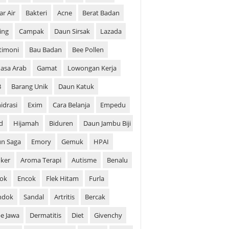
ar Air
Bakteri
Acne
Berat Badan
ing
Campak
Daun Sirsak
Lazada
timoni
Bau Badan
Bee Pollen
asa Arab
Gamat
Lowongan Kerja
B
Barang Unik
Daun Katuk
idrasi
Exim
Cara Belanja
Empedu
d
Hijamah
Biduren
Daun Jambu Biji
n Saga
Emory
Gemuk
HPAI
ker
Aroma Terapi
Autisme
Benalu
ok
Encok
Flek Hitam
Furla
ndok
Sandal
Artritis
Bercak
e Jawa
Dermatitis
Diet
Givenchy