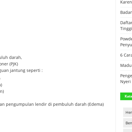
Karen
Badan
Dafta
Tingg
Powde
Peny
6 Car
luh darah,
ner (PJK)
Madu 
an jantung seperti :
Penge
)
Nyeri
)
n)
Kate
kan pengumpulan lendir di pembuluh darah (Edema)
Her
Ben