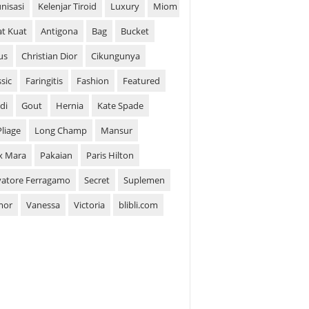
nisasi
Kelenjar Tiroid
Luxury
Miom
t Kuat
Antigona
Bag
Bucket
us
Christian Dior
Cikungunya
ssic
Faringitis
Fashion
Featured
di
Gout
Hernia
Kate Spade
Pliage
Long Champ
Mansur
x Mara
Pakaian
Paris Hilton
vatore Ferragamo
Secret
Suplemen
mor
Vanessa
Victoria
blibli.com