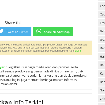
Cac
Cac
Share this
Tes
Bah
Tweet on Twitter
Share on Whatsaap
BA
an waktu membaca artikel atau deskripsi produk diatas, semoga bermanfaat
Deh
disisi Anda. Jika ada tambahan dan masukan atau kritikan serta masalah
an sampaikan di kolom komentar atau untuk pemesanan hubungi kami
disini.
Hai
Dau
yar
"Blog Khusus sebagai media iklan dan promosi serta
it semua produk yang pernah ada di kios offline kami, baik
Kan
angnya ataupun yang sudah lama kosong dan tidak diproduksi
ipasaran. Blog ini juga memuat berbagai macam informasi
Bor
ramuan alami"
Go
Cab
tkan
Info Terkini