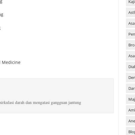
mg
Kaj
As
mg
Asa
g
Pen
Bro
As
l Medicine
Dia
De
Dar
Maj
irkulasi darah dan mengatasi gangguan jantung
Am
An
Blo