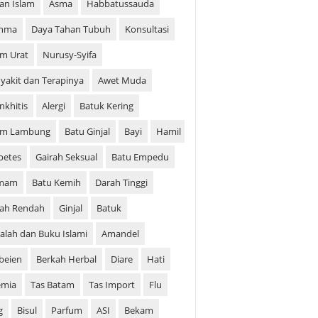
ian Islam
Asma
Habbatussauda
thma
Daya Tahan Tubuh
Konsultasi
m Urat
Nurusy-Syifa
yakit dan Terapinya
Awet Muda
nkhitis
Alergi
Batuk Kering
am Lambung
Batu Ginjal
Bayi
Hamil
betes
Gairah Seksual
Batu Empedu
mam
Batu Kemih
Darah Tinggi
ah Rendah
Ginjal
Batuk
alah dan Buku Islami
Amandel
beien
Berkah Herbal
Diare
Hati
emia
Tas Batam
Tas Import
Flu
g
Bisul
Parfum
ASI
Bekam