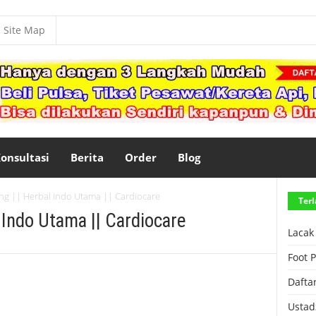
Site Map
onsultasi
Berita
Order
Blog
ng || Herbal Indo Utama || Cardiocare
Terl
 Indo Utama || Cardiocare
Lacak
Foot 
Dafta
Ustad