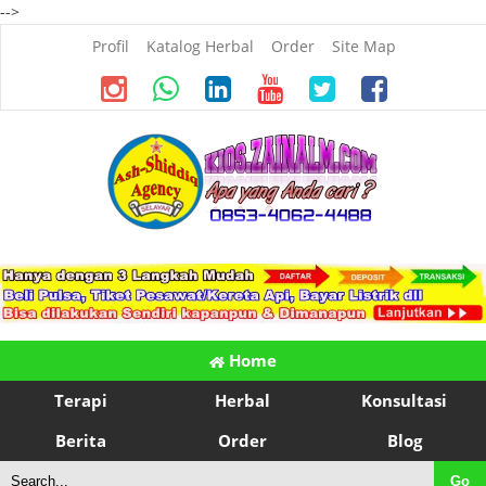
-->
Profil
Katalog Herbal
Order
Site Map
Home
Terapi
Herbal
Konsultasi
Berita
Order
Blog