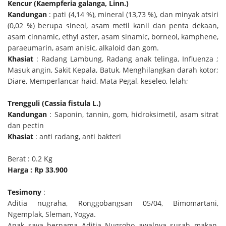
Kencur (Kaempferia galanga, Linn.)
Kandungan
: pati (4,14 %), mineral (13,73 %), dan minyak atsiri
(0,02 %) berupa sineol, asam metil kanil dan penta dekaan,
asam cinnamic, ethyl aster, asam sinamic, borneol, kamphene,
paraeumarin, asam anisic, alkaloid dan gom.
Khasiat
: Radang Lambung, Radang anak telinga, Influenza ;
Masuk angin, Sakit Kepala, Batuk, Menghilangkan darah kotor;
Diare, Memperlancar haid, Mata Pegal, keseleo, lelah;
Trengguli (Cassia fistula L.)
Kandungan
: Saponin, tannin, gom, hidroksimetil, asam sitrat
dan pectin
Khasiat
: anti radang, anti bakteri
Berat : 0.2 Kg
Harga : Rp 33.900
Tesimony
:
Aditia nugraha, Ronggobangsan 05/04, Bimomartani,
Ngemplak, Sleman, Yogya.
Anak saya bernama Aditia Nugroho awalnya susah makan,