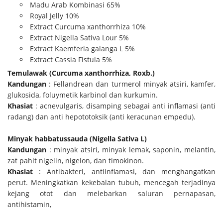
Madu Arab Kombinasi 65%
Royal Jelly 10%
Extract Curcuma xanthorrhiza 10%
Extract Nigella Sativa Lour 5%
Extract Kaemferia galanga L 5%
Extract Cassia Fistula 5%
Temulawak (Curcuma xanthorrhiza, Roxb.)
Kandungan
: Fellandrean dan turmerol minyak atsiri, kamfer,
glukosida, foluymetik karbinol dan kurkumin.
Khasiat
: acnevulgaris, disamping sebagai anti inflamasi (anti
radang) dan anti hepototoksik (anti keracunan empedu).
Minyak habbatussauda (Nigella Sativa L)
Kandungan
: minyak atsiri, minyak lemak, saponin, melantin,
zat pahit nigelin, nigelon, dan timokinon.
Khasiat
: Antibakteri, antiinflamasi, dan menghangatkan
perut. Meningkatkan kekebalan tubuh, mencegah terjadinya
kejang otot dan melebarkan saluran pernapasan,
antihistamin,