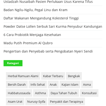
Ustadzah Nusaibah Pasien Perlukaan Usus Karena Tifus
Badan Ngilu-Ngilu, Pegal Linu dan Kram
Daftar Makanan Mengandung Kolesterol Tinggi
Powder Datse Lollen Serbuk Sari Kurma Penyubur Kandungan
6 Cara Probiotik Menjaga Kesehatan
Madu Putih Premium Al Qubro
Pengertian dan Penyebab serta Pengobatan Nyeri Sendi
Kategori
Herbal Ramuan Alami
Kabar Terbaru
Bengkak
Bersih Darah
Info Sehat
Anak
Kajian Islam
Asma
Habbatussauda
Asthma
Daya Tahan Tubuh
Konsultasi
Asam Urat
Nurusy-Syifa
Penyakit dan Terapinya