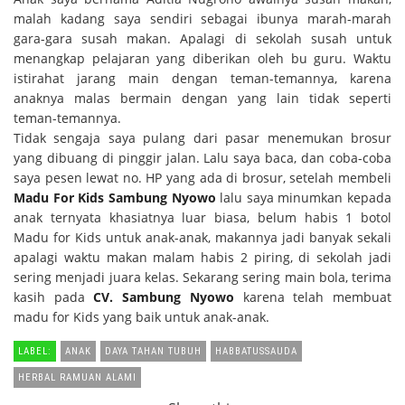
malah kadang saya sendiri sebagai ibunya marah-marah
gara-gara susah makan. Apalagi di sekolah susah untuk
menangkap pelajaran yang diberikan oleh bu guru. Waktu
istirahat jarang main dengan teman-temannya, karena
anaknya malas bermain dengan yang lain tidak seperti
teman-temannya.
Tidak sengaja saya pulang dari pasar menemukan brosur
yang dibuang di pinggir jalan. Lalu saya baca, dan coba-coba
saya pesen lewat no. HP yang ada di brosur, setelah membeli
Madu For Kids Sambung Nyowo
lalu saya minumkan kepada
anak ternyata khasiatnya luar biasa, belum habis 1 botol
Madu for Kids untuk anak-anak, makannya jadi banyak sekali
apalagi waktu makan malam habis 2 piring, di sekolah jadi
sering menjadi juara kelas. Sekarang sering main bola, terima
kasih pada
CV. Sambung Nyowo
karena telah membuat
madu for Kids yang baik untuk anak-anak.
LABEL:
ANAK
DAYA TAHAN TUBUH
HABBATUSSAUDA
HERBAL RAMUAN ALAMI