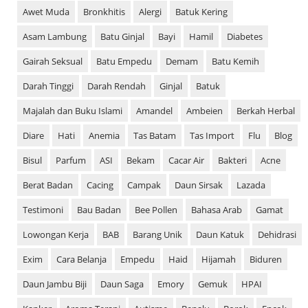
Awet Muda
Bronkhitis
Alergi
Batuk Kering
Asam Lambung
Batu Ginjal
Bayi
Hamil
Diabetes
Gairah Seksual
Batu Empedu
Demam
Batu Kemih
Darah Tinggi
Darah Rendah
Ginjal
Batuk
Majalah dan Buku Islami
Amandel
Ambeien
Berkah Herbal
Diare
Hati
Anemia
Tas Batam
Tas Import
Flu
Blog
Bisul
Parfum
ASI
Bekam
Cacar Air
Bakteri
Acne
Berat Badan
Cacing
Campak
Daun Sirsak
Lazada
Testimoni
Bau Badan
Bee Pollen
Bahasa Arab
Gamat
Lowongan Kerja
BAB
Barang Unik
Daun Katuk
Dehidrasi
Exim
Cara Belanja
Empedu
Haid
Hijamah
Biduren
Daun Jambu Biji
Daun Saga
Emory
Gemuk
HPAI