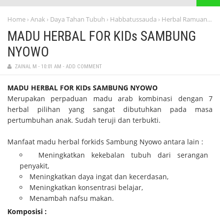
Home
Anak
Daya Tahan Tubuh
Habbatussauda
Herbal Ramuan Alami
›
›
›
›
MADU HERBAL FOR KIDs SAMBUNG
NYOWO
ZAINAL M
-
10:01 AM
-
ADD COMMENT
MADU HERBAL FOR KIDs SAMBUNG NYOWO
Merupakan perpaduan madu arab kombinasi dengan 7
herbal pilihan yang sangat dibutuhkan pada masa
pertumbuhan anak. Sudah teruji dan terbukti.
Manfaat madu herbal forkids Sambung Nyowo antara lain :
Meningkatkan kekebalan tubuh dari serangan
penyakit,
Meningkatkan daya ingat dan kecerdasan,
Meningkatkan konsentrasi belajar,
Menambah nafsu makan.
Komposisi :