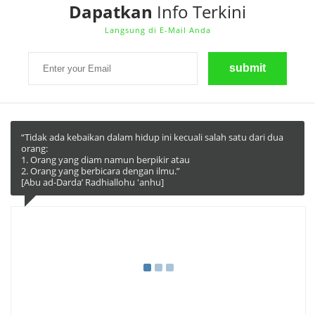
Dapatkan
Info Terkini
Langsung di E-Mail Anda
“Tidak ada kebaikan dalam hidup ini kecuali salah satu dari dua
orang:
1. Orang yang diam namun berpikir atau
2. Orang yang berbicara dengan ilmu.”
[Abu ad-Darda’ Radhiallohu 'anhu]