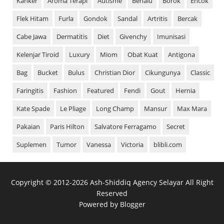
Kanker
Aroma Terapi
Autisme
Benalu
Borok
Encok
Flek Hitam
Furla
Gondok
Sandal
Artritis
Bercak
Cabe Jawa
Dermatitis
Diet
Givenchy
Imunisasi
Kelenjar Tiroid
Luxury
Miom
Obat Kuat
Antigona
Bag
Bucket
Bulus
Christian Dior
Cikungunya
Classic
Faringitis
Fashion
Featured
Fendi
Gout
Hernia
Kate Spade
Le Pliage
Long Champ
Mansur
Max Mara
Pakaian
Paris Hilton
Salvatore Ferragamo
Secret
Suplemen
Tumor
Vanessa
Victoria
blibli.com
Copyright ©
2012-
2026
Ash-Shiddiq Agency Selayar
All Right
Reserved
Powered by
Blogger