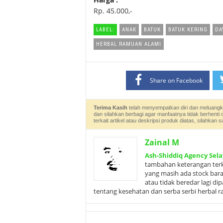
Rp. 45.000,-
LABEL:
ANAK
BATUK
BATUK KERING
DA
HERBAL RAMUAN ALAMI
Share on Facebook
Terima Kasih
telah menyempatkan diri dan meluangk
dan silahkan berbagi agar manfaatnya tidak berhenti 
terkait artikel atau deskripsi produk diatas, silahk
Zainal M
Ash-Shiddiq Agency Sela
tambahan keterangan terka
yang masih ada stock bar
atau tidak beredar lagi d
tentang kesehatan dan serba serbi herbal 