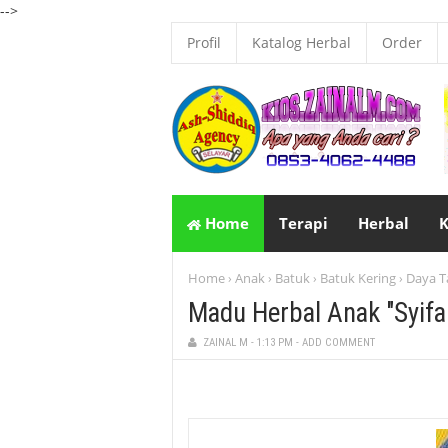
-->
Profil
Katalog Herbal
Order
Home
Terapi
Herbal
K
Home
Anak
Batuk
Batuk Kering
Daya T
›
›
›
›
Madu Herbal Anak "Syifa
ZAINAL M
-
1:13 PM
-
ADD COMMENT