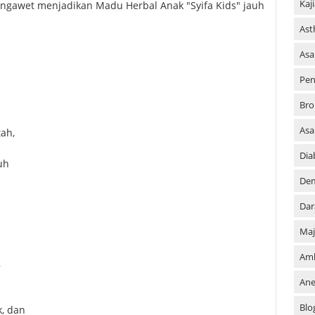
Kaj
engawet menjadikan Madu Herbal Anak "Syifa Kids" jauh
As
Asa
Pen
Bro
As
ah,
Dia
uh
De
Dar
Maj
Am
,
An
Blo
k, dan