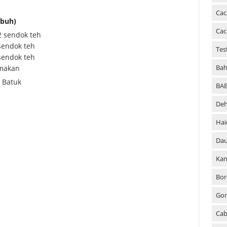
Cac
buh)
Cac
/2 sendok teh
 sendok teh
Tes
 sendok teh
Bah
 makan
 Batuk
BA
Deh
Hai
Dau
Kan
Bor
Go
Cab