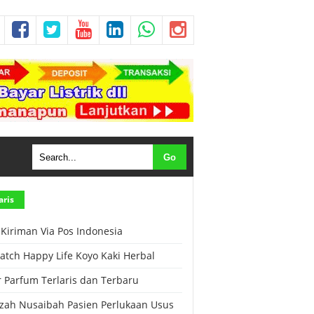
erbal Anak "Syifa Kids" Flu dan Batuk
aris
 Kiriman Via Pos Indonesia
Patch Happy Life Koyo Kaki Herbal
r Parfum Terlaris dan Terbaru
zah Nusaibah Pasien Perlukaan Usus