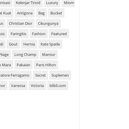
nisasi
Kelenjar Tiroid
Luxury
Miom
t Kuat
Antigona
Bag
Bucket
us
Christian Dior
Cikungunya
ssic
Faringitis
Fashion
Featured
di
Gout
Hernia
Kate Spade
Pliage
Long Champ
Mansur
x Mara
Pakaian
Paris Hilton
vatore Ferragamo
Secret
Suplemen
mor
Vanessa
Victoria
blibli.com