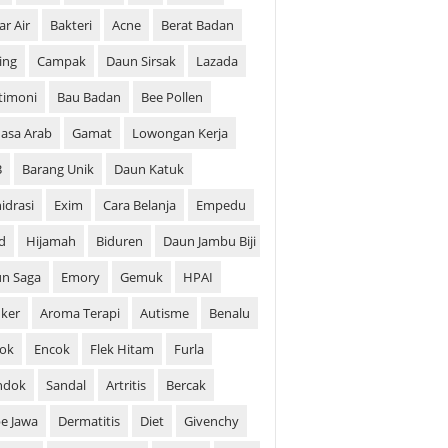
ar Air
Bakteri
Acne
Berat Badan
ing
Campak
Daun Sirsak
Lazada
timoni
Bau Badan
Bee Pollen
asa Arab
Gamat
Lowongan Kerja
B
Barang Unik
Daun Katuk
idrasi
Exim
Cara Belanja
Empedu
d
Hijamah
Biduren
Daun Jambu Biji
n Saga
Emory
Gemuk
HPAI
ker
Aroma Terapi
Autisme
Benalu
ok
Encok
Flek Hitam
Furla
ndok
Sandal
Artritis
Bercak
e Jawa
Dermatitis
Diet
Givenchy