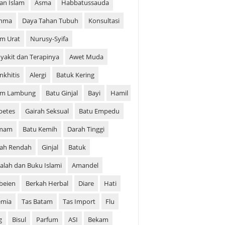
ian Islam
Asma
Habbatussauda
thma
Daya Tahan Tubuh
Konsultasi
m Urat
Nurusy-Syifa
yakit dan Terapinya
Awet Muda
nkhitis
Alergi
Batuk Kering
am Lambung
Batu Ginjal
Bayi
Hamil
betes
Gairah Seksual
Batu Empedu
mam
Batu Kemih
Darah Tinggi
ah Rendah
Ginjal
Batuk
alah dan Buku Islami
Amandel
beien
Berkah Herbal
Diare
Hati
emia
Tas Batam
Tas Import
Flu
g
Bisul
Parfum
ASI
Bekam