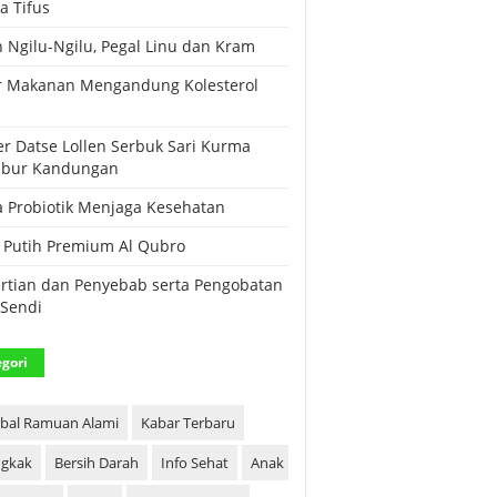
a Tifus
 Ngilu-Ngilu, Pegal Linu dan Kram
r Makanan Mengandung Kolesterol
i
r Datse Lollen Serbuk Sari Kurma
ubur Kandungan
a Probiotik Menjaga Kesehatan
Putih Premium Al Qubro
rtian dan Penyebab serta Pengobatan
 Sendi
gori
bal Ramuan Alami
Kabar Terbaru
gkak
Bersih Darah
Info Sehat
Anak