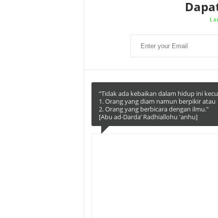
Dapa
La
“Tidak ada kebaikan dalam hidup ini kecua
1. Orang yang diam namun berpikir atau
2. Orang yang berbicara dengan ilmu.”
[Abu ad-Darda’ Radhiallohu 'anhu]