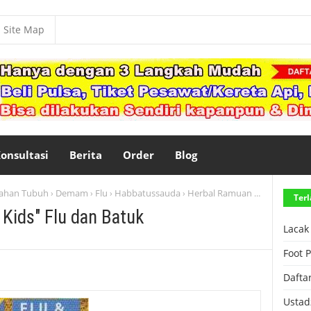
Site Map
onsultasi
Berita
Order
Blog
ahan Tubuh
Demam
Flu
Habbatussauda
Herbal Ramuan Alami
Madu H
›
›
›
›
›
Terl
 Kids" Flu dan Batuk
Lacak
Foot 
Dafta
Ustad