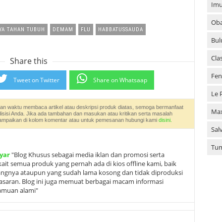
Imu
Oba
YA TAHAN TUBUH
DEMAM
FLU
HABBATUSSAUDA
Bul
Cla
Share this
Fen
Tweet on Twitter
Share on Whatsaap
Le 
an waktu membaca artikel atau deskripsi produk diatas, semoga bermanfaat
Ma
disisi Anda. Jika ada tambahan dan masukan atau kritikan serta masalah
an sampaikan di kolom komentar atau untuk pemesanan hubungi kami
disini.
Sal
Tu
yar
"Blog Khusus sebagai media iklan dan promosi serta
it semua produk yang pernah ada di kios offline kami, baik
angnya ataupun yang sudah lama kosong dan tidak diproduksi
ipasaran. Blog ini juga memuat berbagai macam informasi
ramuan alami"