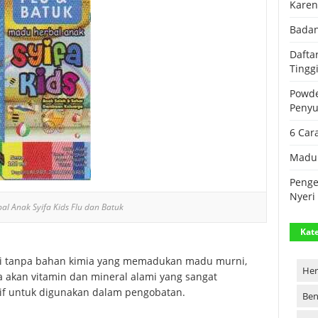
Karen
Badan
Dafta
Tingg
Powde
Peny
6 Car
Madu 
Penge
Nyeri
l Anak Syifa Kids Flu dan Batuk
Kate
mi tanpa bahan kimia yang memadukan madu murni,
Her
a akan vitamin dan mineral alami yang sangat
tif untuk digunakan dalam pengobatan.
Ben