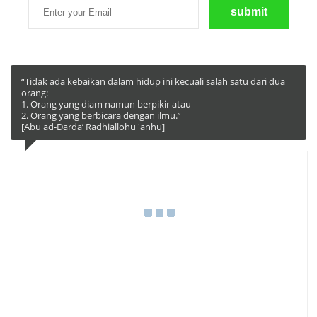
“Tidak ada kebaikan dalam hidup ini kecuali salah satu dari dua
orang:
1. Orang yang diam namun berpikir atau
2. Orang yang berbicara dengan ilmu.”
[Abu ad-Darda’ Radhiallohu 'anhu]