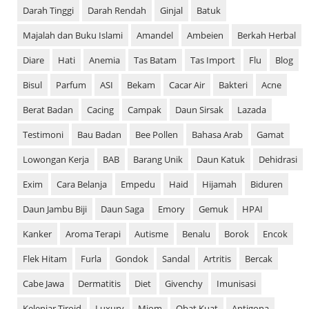
Darah Tinggi
Darah Rendah
Ginjal
Batuk
Majalah dan Buku Islami
Amandel
Ambeien
Berkah Herbal
Diare
Hati
Anemia
Tas Batam
Tas Import
Flu
Blog
Bisul
Parfum
ASI
Bekam
Cacar Air
Bakteri
Acne
Berat Badan
Cacing
Campak
Daun Sirsak
Lazada
Testimoni
Bau Badan
Bee Pollen
Bahasa Arab
Gamat
Lowongan Kerja
BAB
Barang Unik
Daun Katuk
Dehidrasi
Exim
Cara Belanja
Empedu
Haid
Hijamah
Biduren
Daun Jambu Biji
Daun Saga
Emory
Gemuk
HPAI
Kanker
Aroma Terapi
Autisme
Benalu
Borok
Encok
Flek Hitam
Furla
Gondok
Sandal
Artritis
Bercak
Cabe Jawa
Dermatitis
Diet
Givenchy
Imunisasi
Kelenjar Tiroid
Luxury
Miom
Obat Kuat
Antigona