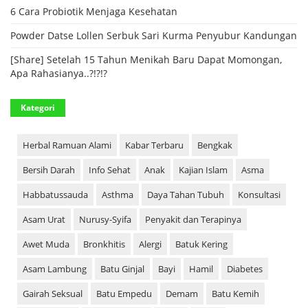
6 Cara Probiotik Menjaga Kesehatan
Powder Datse Lollen Serbuk Sari Kurma Penyubur Kandungan
[Share] Setelah 15 Tahun Menikah Baru Dapat Momongan,
Apa Rahasianya..?!?!?
Kategori
Herbal Ramuan Alami
Kabar Terbaru
Bengkak
Bersih Darah
Info Sehat
Anak
Kajian Islam
Asma
Habbatussauda
Asthma
Daya Tahan Tubuh
Konsultasi
Asam Urat
Nurusy-Syifa
Penyakit dan Terapinya
Awet Muda
Bronkhitis
Alergi
Batuk Kering
Asam Lambung
Batu Ginjal
Bayi
Hamil
Diabetes
Gairah Seksual
Batu Empedu
Demam
Batu Kemih