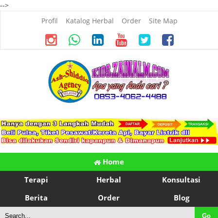
-->
Profil
Katalog Herbal
Order
Site Map
Home
Terapi
Herbal
Konsultasi
Berita
Order
Blog