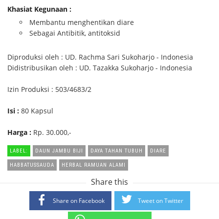
Khasiat Kegunaan :
Membantu menghentikan diare
Sebagai Antibitik, antitoksid
Diproduksi oleh : UD. Rachma Sari Sukoharjo - Indonesia
Didistribusikan oleh : UD. Tazakka Sukoharjo - Indonesia
Izin Produksi : 503/4683/2
Isi :
80 Kapsul
Harga :
Rp. 30.000,-
LABEL:
DAUN JAMBU BIJI
DAYA TAHAN TUBUH
DIARE
HABBATUSSAUDA
HERBAL RAMUAN ALAMI
Share this
Share on Facebook
Tweet on Twitter