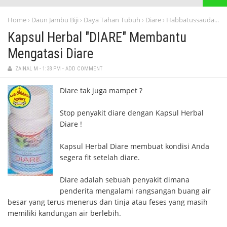
Home
Daun Jambu Biji
Daya Tahan Tubuh
Diare
Habbatussauda
He
›
›
›
›
›
Kapsul Herbal "DIARE" Membantu
Mengatasi Diare
ZAINAL M
-
1:38 PM
-
ADD COMMENT
Diare tak juga mampet ?
Stop penyakit diare dengan Kapsul Herbal
Diare !
Kapsul Herbal Diare membuat kondisi Anda
segera fit setelah diare.
Diare adalah sebuah penyakit dimana
penderita mengalami rangsangan buang air
besar yang terus menerus dan tinja atau feses yang masih
memiliki kandungan air berlebih.