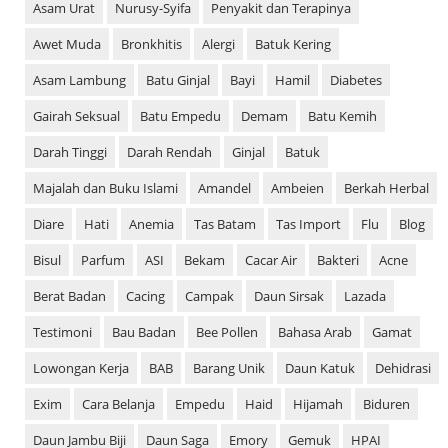
Asam Urat
Nurusy-Syifa
Penyakit dan Terapinya
Awet Muda
Bronkhitis
Alergi
Batuk Kering
Asam Lambung
Batu Ginjal
Bayi
Hamil
Diabetes
Gairah Seksual
Batu Empedu
Demam
Batu Kemih
Darah Tinggi
Darah Rendah
Ginjal
Batuk
Majalah dan Buku Islami
Amandel
Ambeien
Berkah Herbal
Diare
Hati
Anemia
Tas Batam
Tas Import
Flu
Blog
Bisul
Parfum
ASI
Bekam
Cacar Air
Bakteri
Acne
Berat Badan
Cacing
Campak
Daun Sirsak
Lazada
Testimoni
Bau Badan
Bee Pollen
Bahasa Arab
Gamat
Lowongan Kerja
BAB
Barang Unik
Daun Katuk
Dehidrasi
Exim
Cara Belanja
Empedu
Haid
Hijamah
Biduren
Daun Jambu Biji
Daun Saga
Emory
Gemuk
HPAI