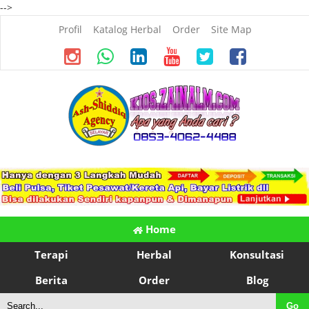
-->
Profil
Katalog Herbal
Order
Site Map
Home
Terapi
Herbal
Konsultasi
Berita
Order
Blog