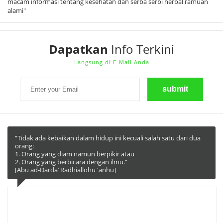
macam informasi tentang kesehatan dan serba serbi herbal ramuan
alami"
Dapatkan
Info Terkini
Langsung di E-Mail Anda
“Tidak ada kebaikan dalam hidup ini kecuali salah satu dari dua
orang:
1. Orang yang diam namun berpikir atau
2. Orang yang berbicara dengan ilmu.”
[Abu ad-Darda’ Radhiallohu 'anhu]