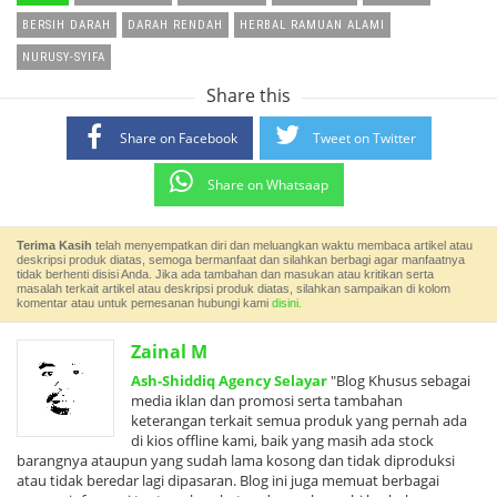
BERSIH DARAH
DARAH RENDAH
HERBAL RAMUAN ALAMI
NURUSY-SYIFA
Share this
Share on Facebook
Tweet on Twitter
Share on Whatsaap
Terima Kasih
telah menyempatkan diri dan meluangkan waktu membaca artikel atau
deskripsi produk diatas, semoga bermanfaat dan silahkan berbagi agar manfaatnya
tidak berhenti disisi Anda. Jika ada tambahan dan masukan atau kritikan serta
masalah terkait artikel atau deskripsi produk diatas, silahkan sampaikan di kolom
komentar atau untuk pemesanan hubungi kami
disini.
Zainal M
Ash-Shiddiq Agency Selayar
"Blog Khusus sebagai
media iklan dan promosi serta tambahan
keterangan terkait semua produk yang pernah ada
di kios offline kami, baik yang masih ada stock
barangnya ataupun yang sudah lama kosong dan tidak diproduksi
atau tidak beredar lagi dipasaran. Blog ini juga memuat berbagai