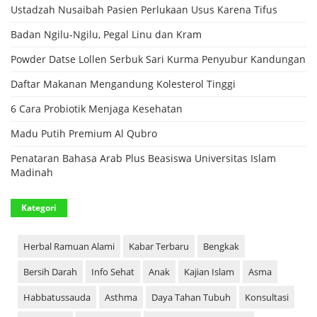
Ustadzah Nusaibah Pasien Perlukaan Usus Karena Tifus
Badan Ngilu-Ngilu, Pegal Linu dan Kram
Powder Datse Lollen Serbuk Sari Kurma Penyubur Kandungan
Daftar Makanan Mengandung Kolesterol Tinggi
6 Cara Probiotik Menjaga Kesehatan
Madu Putih Premium Al Qubro
Penataran Bahasa Arab Plus Beasiswa Universitas Islam
Madinah
Kategori
Herbal Ramuan Alami
Kabar Terbaru
Bengkak
Bersih Darah
Info Sehat
Anak
Kajian Islam
Asma
Habbatussauda
Asthma
Daya Tahan Tubuh
Konsultasi