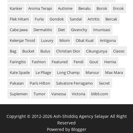
Kanker
Aroma Terapi
Autisme
Benalu
Borok
Encok
Flek Hitam
Furla
Gondok
Sandal
Artritis
Bercak
Cabe Jawa
Dermatitis
Diet
Givenchy
Imunisasi
Kelenjar Tiroid
Luxury
Miom
Obat Kuat
Antigona
Bag
Bucket
Bulus
Christian Dior
Cikungunya
Classic
Faringitis
Fashion
Featured
Fendi
Gout
Hernia
Kate Spade
Le Pliage
Long Champ
Mansur
Max Mara
Pakaian
Paris Hilton
Salvatore Ferragamo
Secret
Suplemen
Tumor
Vanessa
Victoria
blibli.com
Copyright ©
2012-
2026
Ash-Shiddiq Agency Selayar
All Right
Reserved
Powered by
Blogger