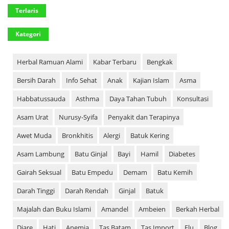
Terlaris
Kategori
Herbal Ramuan Alami
Kabar Terbaru
Bengkak
Bersih Darah
Info Sehat
Anak
Kajian Islam
Asma
Habbatussauda
Asthma
Daya Tahan Tubuh
Konsultasi
Asam Urat
Nurusy-Syifa
Penyakit dan Terapinya
Awet Muda
Bronkhitis
Alergi
Batuk Kering
Asam Lambung
Batu Ginjal
Bayi
Hamil
Diabetes
Gairah Seksual
Batu Empedu
Demam
Batu Kemih
Darah Tinggi
Darah Rendah
Ginjal
Batuk
Majalah dan Buku Islami
Amandel
Ambeien
Berkah Herbal
Diare
Hati
Anemia
Tas Batam
Tas Import
Flu
Blog