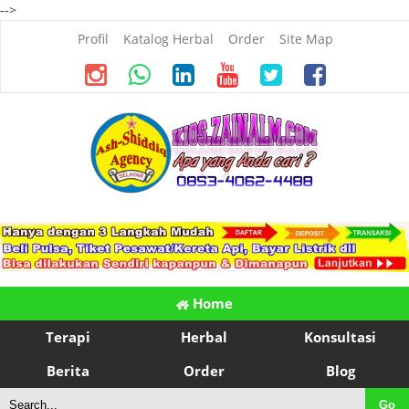
-->
Profil
Katalog Herbal
Order
Site Map
Home
Terapi
Herbal
Konsultasi
Berita
Order
Blog