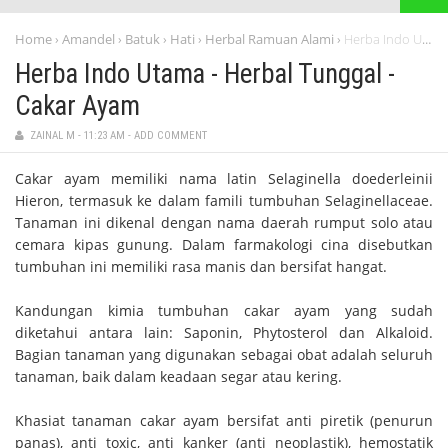
Home
Amandel
Batuk
Hati
Herbal Ramuan Alami
Herba Indo Utama - Herbal Tunggal - Cakar Ayam
›
›
›
›
›
Herba Indo Utama - Herbal Tunggal -
Cakar Ayam
ZAINAL M
-
11:23 AM
-
ADD COMMENT
Cakar ayam memiliki nama latin
Selaginella doederleinii
Hieron
, termasuk ke dalam famili tumbuhan
Selaginellaceae
.
Tanaman ini diken­al dengan nama daerah
rumput solo
atau
cemara kipas gunung
. Dalam farmakologi cina disebutkan
tumbuhan ini memiliki rasa manis dan bersifat hangat.
Kandungan kimia tumbuhan cakar ayam yang sudah
diketahui antara lain:
Saponin
,
Phytosterol
dan
Alkaloid
.
Bagian tanaman yang digunakan sebagai obat adalah seluruh
tanaman, baik dalam keadaan segar atau kering.
Khasiat tanaman cakar ayam bersifat anti piretik (penurun
panas), anti toxic, anti kanker (anti neoplastik), hemostatik