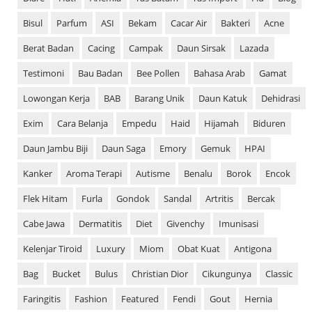
Bisul
Parfum
ASI
Bekam
Cacar Air
Bakteri
Acne
Berat Badan
Cacing
Campak
Daun Sirsak
Lazada
Testimoni
Bau Badan
Bee Pollen
Bahasa Arab
Gamat
Lowongan Kerja
BAB
Barang Unik
Daun Katuk
Dehidrasi
Exim
Cara Belanja
Empedu
Haid
Hijamah
Biduren
Daun Jambu Biji
Daun Saga
Emory
Gemuk
HPAI
Kanker
Aroma Terapi
Autisme
Benalu
Borok
Encok
Flek Hitam
Furla
Gondok
Sandal
Artritis
Bercak
Cabe Jawa
Dermatitis
Diet
Givenchy
Imunisasi
Kelenjar Tiroid
Luxury
Miom
Obat Kuat
Antigona
Bag
Bucket
Bulus
Christian Dior
Cikungunya
Classic
Faringitis
Fashion
Featured
Fendi
Gout
Hernia