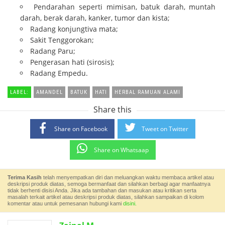
Pendarahan seperti mimisan, batuk darah, muntah
darah, berak darah, kanker, tumor dan kista;
Radang konjungtiva mata;
Sakit Tenggorokan;
Radang Paru;
Pengerasan hati (sirosis);
Radang Empedu.
LABEL:
AMANDEL
BATUK
HATI
HERBAL RAMUAN ALAMI
Share this
Share on Facebook
Tweet on Twitter
Share on Whatsaap
Terima Kasih
telah menyempatkan diri dan meluangkan waktu membaca artikel atau
deskripsi produk diatas, semoga bermanfaat dan silahkan berbagi agar manfaatnya
tidak berhenti disisi Anda. Jika ada tambahan dan masukan atau kritikan serta
masalah terkait artikel atau deskripsi produk diatas, silahkan sampaikan di kolom
komentar atau untuk pemesanan hubungi kami
disini.