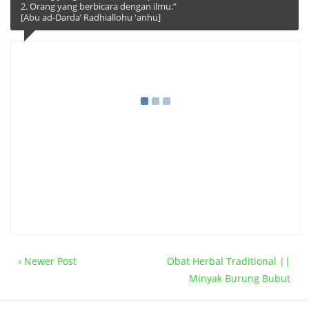
2. Orang yang berbicara dengan ilmu.”
[Abu ad-Darda’ Radhiallohu 'anhu]
‹ Newer Post
Obat Herbal Traditional ||
Minyak Burung Bubut