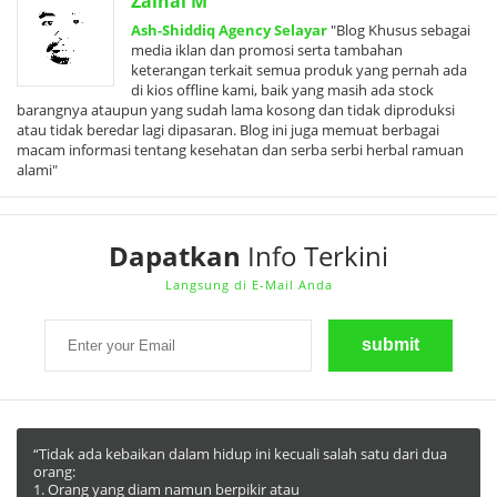
Zainal M
Ash-Shiddiq Agency Selayar
"Blog Khusus sebagai
media iklan dan promosi serta tambahan
keterangan terkait semua produk yang pernah ada
di kios offline kami, baik yang masih ada stock
barangnya ataupun yang sudah lama kosong dan tidak diproduksi
atau tidak beredar lagi dipasaran. Blog ini juga memuat berbagai
macam informasi tentang kesehatan dan serba serbi herbal ramuan
alami"
Dapatkan
Info Terkini
Langsung di E-Mail Anda
“Tidak ada kebaikan dalam hidup ini kecuali salah satu dari dua
orang:
1. Orang yang diam namun berpikir atau