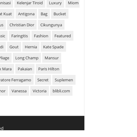
nisasi
Kelenjar Tiroid
Luxury
Miom
t Kuat
Antigona
Bag
Bucket
us
Christian Dior
Cikungunya
ssic
Faringitis
Fashion
Featured
di
Gout
Hernia
Kate Spade
Pliage
Long Champ
Mansur
x Mara
Pakaian
Paris Hilton
vatore Ferragamo
Secret
Suplemen
mor
Vanessa
Victoria
blibli.com
ed