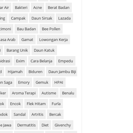
ar Air
Bakteri
Acne
Berat Badan
ing
Campak
Daun Sirsak
Lazada
timoni
Bau Badan
Bee Pollen
asa Arab
Gamat
Lowongan Kerja
B
Barang Unik
Daun Katuk
idrasi
Exim
Cara Belanja
Empedu
d
Hijamah
Biduren
Daun Jambu Biji
n Saga
Emory
Gemuk
HPAI
ker
Aroma Terapi
Autisme
Benalu
ok
Encok
Flek Hitam
Furla
ndok
Sandal
Artritis
Bercak
e Jawa
Dermatitis
Diet
Givenchy