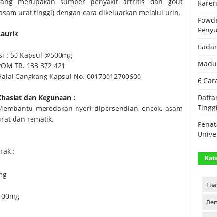
yang merupakan sumber penyakit artritis dan gout
Karen
(asam urat tinggi) dengan cara dikeluarkan melalui urin.
Powde
Peny
Laurik
Badan
Isi : 50 Kapsul @500mg
Madu 
POM TR. 133 372 421
Halal Cangkang Kapsul No. 00170012700600
6 Car
Khasiat dan Kegunaan :
Dafta
Tingg
Membantu meredakan nyeri dipersendian, encok, asam
urat dan rematik.
Penat
Unive
rak :
Kate
0mg
Her
 100mg
Ben