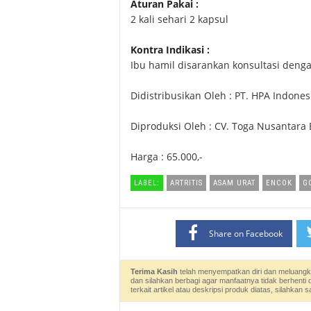
Aturan Pakai :
2 kali sehari 2 kapsul
Kontra Indikasi :
Ibu hamil disarankan konsultasi denga
Didistribusikan Oleh : PT. HPA Indones
Diproduksi Oleh : CV. Toga Nusantara 
Harga : 65.000,-
LABEL:
ARTRITIS
ASAM URAT
ENCOK
G
Share on Facebook
Terima Kasih
telah menyempatkan diri dan meluangk
dan silahkan berbagi agar manfaatnya tidak berhenti 
terkait artikel atau deskripsi produk diatas, silahk