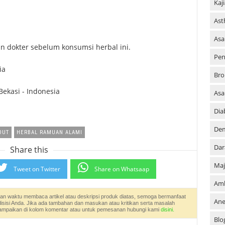
Kaj
As
Asa
n dokter sebelum konsumsi herbal ini.
Pen
ia
Bro
Bekasi - Indonesia
As
Dia
De
OUT
HERBAL RAMUAN ALAMI
Dar
Share this
Maj
Tweet on Twitter
Share on Whatsaap
Am
an waktu membaca artikel atau deskripsi produk diatas, semoga bermanfaat
An
disisi Anda. Jika ada tambahan dan masukan atau kritikan serta masalah
an sampaikan di kolom komentar atau untuk pemesanan hubungi kami
disini.
Blo