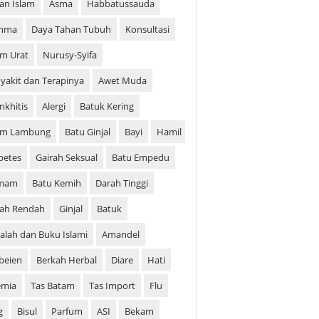
ian Islam
Asma
Habbatussauda
thma
Daya Tahan Tubuh
Konsultasi
m Urat
Nurusy-Syifa
yakit dan Terapinya
Awet Muda
nkhitis
Alergi
Batuk Kering
am Lambung
Batu Ginjal
Bayi
Hamil
betes
Gairah Seksual
Batu Empedu
mam
Batu Kemih
Darah Tinggi
ah Rendah
Ginjal
Batuk
alah dan Buku Islami
Amandel
beien
Berkah Herbal
Diare
Hati
emia
Tas Batam
Tas Import
Flu
g
Bisul
Parfum
ASI
Bekam