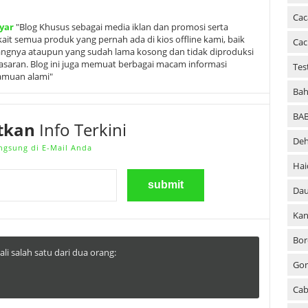
Cac
yar
"Blog Khusus sebagai media iklan dan promosi serta
it semua produk yang pernah ada di kios offline kami, baik
Cac
angnya ataupun yang sudah lama kosong dan tidak diproduksi
ipasaran. Blog ini juga memuat berbagai macam informasi
Tes
ramuan alami"
Bah
BA
tkan
Info Terkini
Deh
ngsung di E-Mail Anda
Hai
Dau
Kan
Bor
li salah satu dari dua orang:
Go
Cab