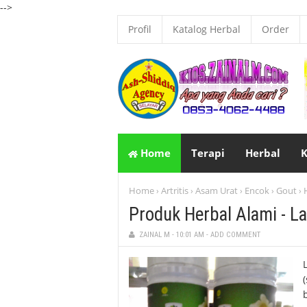
-->
Profil
Katalog Herbal
Order
Home
Terapi
Herbal
K
Home
Artritis
Asam Urat
Encok
Gout
›
›
›
›
›
Produk Herbal Alami - La
ZAINAL M
-
10:01 AM
-
ADD COMMENT