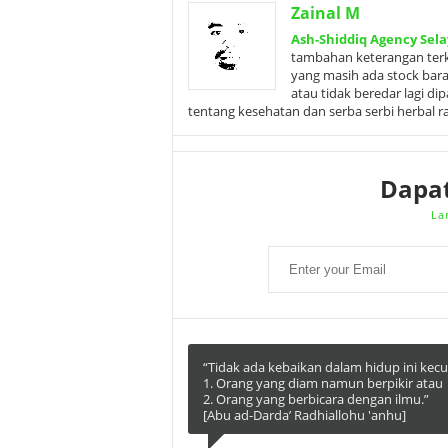
Zainal M
Ash-Shiddiq Agency Sela
tambahan keterangan terka
yang masih ada stock bar
atau tidak beredar lagi d
tentang kesehatan dan serba serbi herbal 
Dapa
La
“Tidak ada kebaikan dalam hidup ini kecua
1. Orang yang diam namun berpikir atau
2. Orang yang berbicara dengan ilmu.”
[Abu ad-Darda’ Radhiallohu 'anhu]