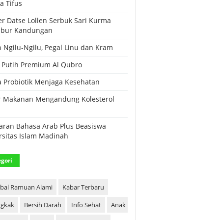
a Tifus
r Datse Lollen Serbuk Sari Kurma
ubur Kandungan
 Ngilu-Ngilu, Pegal Linu dan Kram
Putih Premium Al Qubro
a Probiotik Menjaga Kesehatan
r Makanan Mengandung Kolesterol
i
aran Bahasa Arab Plus Beasiswa
rsitas Islam Madinah
gori
bal Ramuan Alami
Kabar Terbaru
gkak
Bersih Darah
Info Sehat
Anak