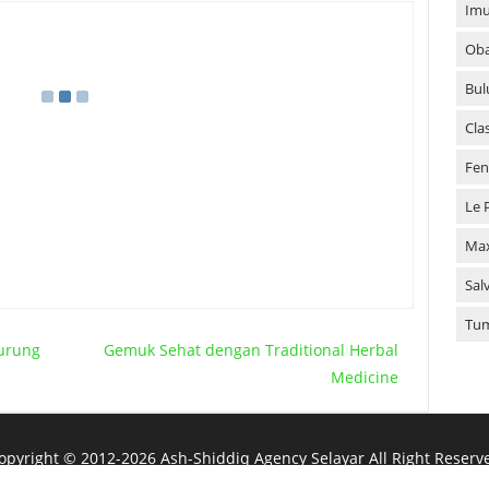
Imu
Oba
Bul
Cla
Fen
Le 
Ma
Sal
Tu
Burung
Gemuk Sehat dengan Traditional Herbal
Medicine
opyright ©
2012-
2026
Ash-Shiddiq Agency Selayar
All Right Reserv
Powered by
Blogger