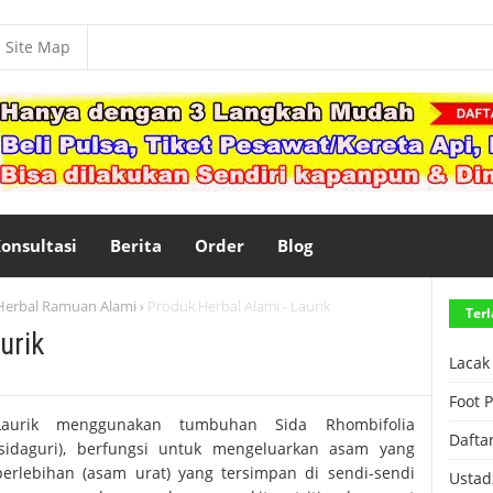
Site Map
onsultasi
Berita
Order
Blog
Herbal Ramuan Alami
Produk Herbal Alami - Laurik
›
Terl
urik
Lacak
Foot 
Laurik menggunakan tumbuhan Sida Rhombifolia
Dafta
(sidaguri), berfungsi untuk mengeluarkan asam yang
berlebihan (asam urat) yang tersimpan di sendi-sendi
Ustad