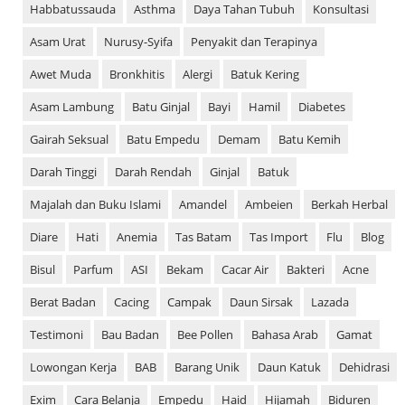
Habbatussauda
Asthma
Daya Tahan Tubuh
Konsultasi
Asam Urat
Nurusy-Syifa
Penyakit dan Terapinya
Awet Muda
Bronkhitis
Alergi
Batuk Kering
Asam Lambung
Batu Ginjal
Bayi
Hamil
Diabetes
Gairah Seksual
Batu Empedu
Demam
Batu Kemih
Darah Tinggi
Darah Rendah
Ginjal
Batuk
Majalah dan Buku Islami
Amandel
Ambeien
Berkah Herbal
Diare
Hati
Anemia
Tas Batam
Tas Import
Flu
Blog
Bisul
Parfum
ASI
Bekam
Cacar Air
Bakteri
Acne
Berat Badan
Cacing
Campak
Daun Sirsak
Lazada
Testimoni
Bau Badan
Bee Pollen
Bahasa Arab
Gamat
Lowongan Kerja
BAB
Barang Unik
Daun Katuk
Dehidrasi
Exim
Cara Belanja
Empedu
Haid
Hijamah
Biduren