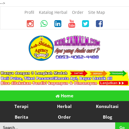
-->
Profil
Katalog Herbal
Order
Site Map
Home
Terapi
Herbal
Konsultasi
Berita
Order
Blog