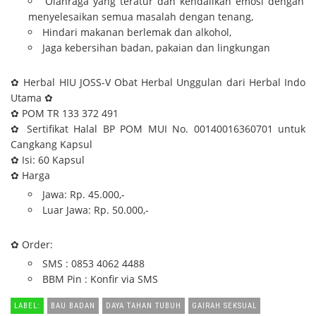
Olahraga yang teratur dan kendalikan emosi dengan
menyelesaikan semua masalah dengan tenang,
Hindari makanan berlemak dan alkohol,
Jaga kebersihan badan, pakaian dan lingkungan
✿ Herbal HIU JOSS-V Obat Herbal Unggulan dari Herbal Indo
Utama ✿
✿ POM TR 133 372 491
✿ Sertifikat Halal BP POM MUI No. 00140016360701 untuk
Cangkang Kapsul
✿ Isi: 60 Kapsul
✿ Harga
Jawa: Rp. 45.000,-
Luar Jawa: Rp. 50.000,-
✿ Order:
SMS : 0853 4062 4488
BBM Pin : Konfir via SMS
LABEL:
BAU BADAN
DAYA TAHAN TUBUH
GAIRAH SEKSUAL