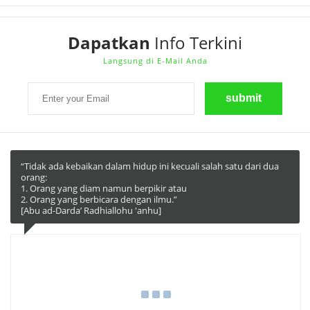
Dapatkan
Info Terkini
Langsung di E-Mail Anda
“Tidak ada kebaikan dalam hidup ini kecuali salah satu dari dua
orang:
1. Orang yang diam namun berpikir atau
2. Orang yang berbicara dengan ilmu.”
[Abu ad-Darda’ Radhiallohu 'anhu]