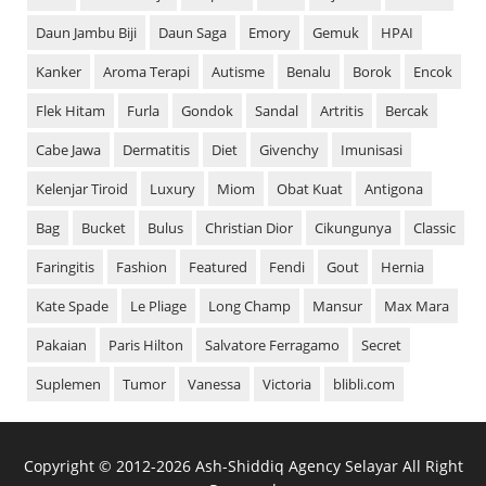
Daun Jambu Biji
Daun Saga
Emory
Gemuk
HPAI
Kanker
Aroma Terapi
Autisme
Benalu
Borok
Encok
Flek Hitam
Furla
Gondok
Sandal
Artritis
Bercak
Cabe Jawa
Dermatitis
Diet
Givenchy
Imunisasi
Kelenjar Tiroid
Luxury
Miom
Obat Kuat
Antigona
Bag
Bucket
Bulus
Christian Dior
Cikungunya
Classic
Faringitis
Fashion
Featured
Fendi
Gout
Hernia
Kate Spade
Le Pliage
Long Champ
Mansur
Max Mara
Pakaian
Paris Hilton
Salvatore Ferragamo
Secret
Suplemen
Tumor
Vanessa
Victoria
blibli.com
Copyright ©
2012-
2026
Ash-Shiddiq Agency Selayar
All Right