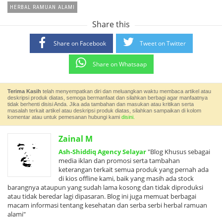
HERBAL RAMUAN ALAMI
Share this
Share on Facebook
Tweet on Twitter
Share on Whatsaap
Terima Kasih
telah menyempatkan diri dan meluangkan waktu membaca artikel atau
deskripsi produk diatas, semoga bermanfaat dan silahkan berbagi agar manfaatnya
tidak berhenti disisi Anda. Jika ada tambahan dan masukan atau kritikan serta
masalah terkait artikel atau deskripsi produk diatas, silahkan sampaikan di kolom
komentar atau untuk pemesanan hubungi kami
disini.
Zainal M
Ash-Shiddiq Agency Selayar
"Blog Khusus sebagai
media iklan dan promosi serta tambahan
keterangan terkait semua produk yang pernah ada
di kios offline kami, baik yang masih ada stock
barangnya ataupun yang sudah lama kosong dan tidak diproduksi
atau tidak beredar lagi dipasaran. Blog ini juga memuat berbagai
macam informasi tentang kesehatan dan serba serbi herbal ramuan
alami"