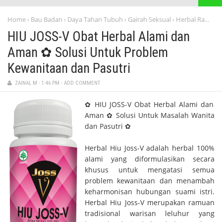
Home
Bau Badan
Daya Tahan Tubuh
Gairah Seksual
Herbal Ramuan Alami
›
›
›
›
HIU JOSS-V Obat Herbal Alami dan
Aman ✿ Solusi Untuk Problem
Kewanitaan dan Pasutri
ZAINAL M
-
1:46 PM
-
ADD COMMENT
✿ HIU JOSS-V Obat Herbal Alami dan
Aman ✿ Solusi Untuk Masalah Wanita
dan Pasutri ✿
Herbal Hiu Joss-V adalah herbal 100%
alami yang diformulasikan secara
khusus untuk mengatasi semua
problem kewanitaan dan menambah
keharmonisan hubungan suami istri.
Herbal Hiu Joss-V merupakan ramuan
tradisional warisan leluhur yang