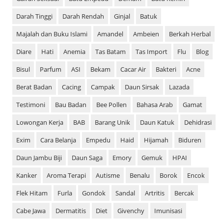
Darah Tinggi
Darah Rendah
Ginjal
Batuk
Majalah dan Buku Islami
Amandel
Ambeien
Berkah Herbal
Diare
Hati
Anemia
Tas Batam
Tas Import
Flu
Blog
Bisul
Parfum
ASI
Bekam
Cacar Air
Bakteri
Acne
Berat Badan
Cacing
Campak
Daun Sirsak
Lazada
Testimoni
Bau Badan
Bee Pollen
Bahasa Arab
Gamat
Lowongan Kerja
BAB
Barang Unik
Daun Katuk
Dehidrasi
Exim
Cara Belanja
Empedu
Haid
Hijamah
Biduren
Daun Jambu Biji
Daun Saga
Emory
Gemuk
HPAI
Kanker
Aroma Terapi
Autisme
Benalu
Borok
Encok
Flek Hitam
Furla
Gondok
Sandal
Artritis
Bercak
Cabe Jawa
Dermatitis
Diet
Givenchy
Imunisasi