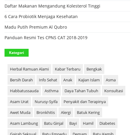
Daftar Makanan Mengandung Kolesterol Tinggi
6 Cara Probiotik Menjaga Kesehatan
Madu Putih Premium Al Qubro
Panduan Resmi Tes CPNS CAT 2018-2019
Kategori
Herbal Ramuan Alami
Kabar Terbaru
Bengkak
Bersih Darah
Info Sehat
Anak
Kajian Islam
Asma
Habbatussauda
Asthma
Daya Tahan Tubuh
Konsultasi
Asam Urat
Nurusy-Syifa
Penyakit dan Terapinya
Awet Muda
Bronkhitis
Alergi
Batuk Kering
Asam Lambung
Batu Ginjal
Bayi
Hamil
Diabetes
Gairah Seksual
Batu Empedu
Demam
Batu Kemih