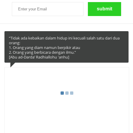
“Tidak ada kebaikan dalam hidup ini kecuali salah satu dari dua
orang:
1. Orang yang diam namun berpikir atau
2. Orang yang berbicara dengan ilmu.”
[Abu ad-Darda’ Radhiallohu 'anhu]