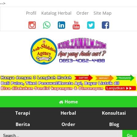
-->
Profil
Katalog Herbal
Order
Site Map
Home
Terapi
Herbal
Konsultasi
Berita
Order
Blog