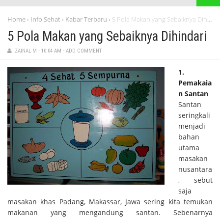
Home
Info Sehat
Kabar Terbaru
5 Pola Makan yang Sebaiknya Dihindari
›
›
›
5 Pola Makan yang Sebaiknya Dihindari
ZAINAL M
-
10:04 AM
-
ADD COMMENT
1.
Pemakaia
n Santan
Santan
seringkali
menjadi
bahan
utama
masakan
nusantara
, sebut
saja
masakan khas Padang, Makassar, Jawa sering kita temukan
makanan yang mengandung santan. Sebenarnya