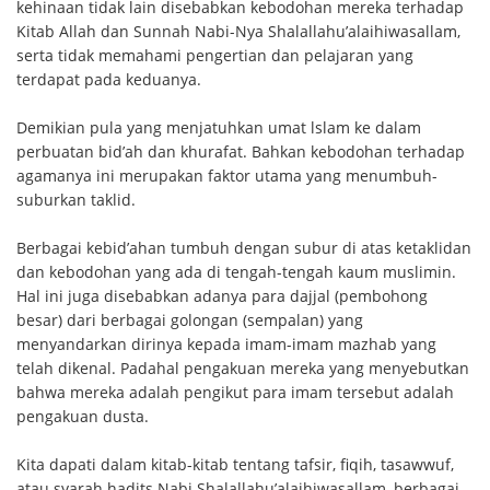
kehinaan tidak lain disebabkan kebodohan mereka terhadap
Kitab Allah dan Sunnah Nabi-Nya Shalallahu’alaihiwasallam,
serta tidak memahami pengertian dan pelajaran yang
terdapat pada keduanya.
Demikian pula yang menjatuhkan umat lslam ke dalam
perbuatan bid’ah dan khurafat. Bahkan kebodohan terhadap
agamanya ini merupakan faktor utama yang menumbuh-
suburkan taklid.
Berbagai kebid’ahan tumbuh dengan subur di atas ketaklidan
dan kebodohan yang ada di tengah-tengah kaum muslimin.
Hal ini juga disebabkan adanya para dajjal (pembohong
besar) dari berbagai golongan (sempalan) yang
menyandarkan dirinya kepada imam-imam mazhab yang
telah dikenal. Padahal pengakuan mereka yang menyebutkan
bahwa mereka adalah pengikut para imam tersebut adalah
pengakuan dusta.
Kita dapati dalam kitab-kitab tentang tafsir, fiqih, tasawwuf,
atau syarah hadits Nabi Shalallahu’alaihiwasallam, berbagai