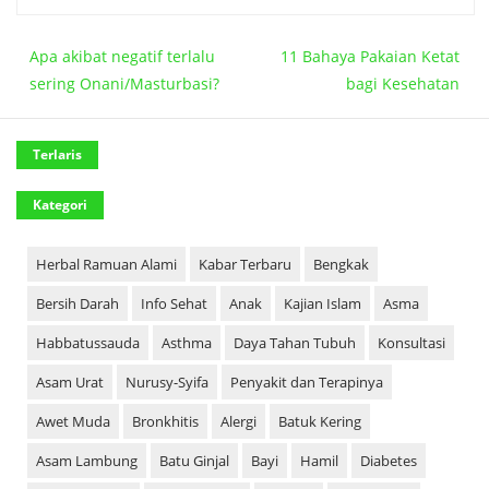
Apa akibat negatif terlalu
11 Bahaya Pakaian Ketat
sering Onani/Masturbasi?
bagi Kesehatan
Terlaris
Kategori
Herbal Ramuan Alami
Kabar Terbaru
Bengkak
Bersih Darah
Info Sehat
Anak
Kajian Islam
Asma
Habbatussauda
Asthma
Daya Tahan Tubuh
Konsultasi
Asam Urat
Nurusy-Syifa
Penyakit dan Terapinya
Awet Muda
Bronkhitis
Alergi
Batuk Kering
Asam Lambung
Batu Ginjal
Bayi
Hamil
Diabetes