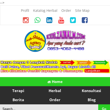
-->
Profil
Katalog Herbal
Order
Site Map
Home
Terapi
Herbal
Konsultasi
Berita
Order
Blog