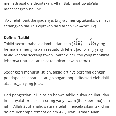
menjadi asal dia diciptakan. Allah Subhanahuwata’ala
menerangkan hal ini:
“Aku lebih baik daripadanya. Engkau menciptakanku dari api
sedangkan dia Kau ciptakan dari tanah.” (al-A’raf: 12)
Definisi Taklid
قَلَّدَ – يُقَلِّدُ
Taklid secara bahasa diambil dari kata (
) yang
bermakna mengikatkan sesuatu di leher. Jadi orang yang
taklid kepada seorang tokoh, ibarat diberi tali yang mengikat
lehernya untuk ditarik seakan-akan hewan ternak.
Sedangkan menurut istilah, taklid artinya beramal dengan
pendapat seseorang atau golongan tanpa didasari oleh dalil
atau hujjah yang jelas.
Dari pengertian ini, jelaslah bahwa taklid bukanlah ilmu dan
ini hanyalah kebiasaan orang yang awam (tidak berilmu) dan
jahil. Allah Subhanahuwata’ala telah mencela sikap taklid ini
dalam beberapa tempat dalam Al-Qur’an. Firman Allah