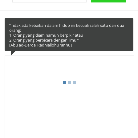
“Tidak ada kebaikan dalam hidup ini kecuali salah satu dari dua
orang:
1. Orang yang diam namun berpikir atau
2. Orang yang berbicara dengan ilmu.”
[Abu ad-Darda’ Radhiallohu 'anhu]