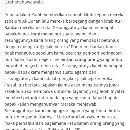
Subhanahuwata’ala:
“Atau adakah Kami memberikan sebuah kitab kepada mereka
sebelum Al-Qur’an lalu mereka berpegang dengan kitab itu?
Bahkan mereka berkata, ‘Sesungguhnya kami mendapati
bapak-bapak kami menganut suatu agama dan
sesungguhnya kami orang-orang yang mendapat petunjuk
dengan (mengikuti) jejak mereka.’ Dan demikianlah, Kami
tidak mengutus sebelum kamu seorang pemberi peringatan
pun dalam suatu negeri, melainkan orang-orang yang hidup
mewah di negeri itu berkata, ‘Sesungguhnya kami mendapati
bapak-bapak kami menganut suatu agama dan
sesungguhnya kami adalah pengikut jejak-jejak mereka.’
(Rasul itu) berkata, ‘Apakah (kamu akan mengikutinya juga)
sekalipun aku membawa untukmu (agama) yang lebih (nyata)
memberi petunjuk daripada apa yang kamu dapati bapak-
bapak kalian menganutnya?’ Mereka menjawab,
‘Sesungguhnya kami mengingkari agama yang kamu diutus
untuk menyampaikannya.’ Maka Kami binasakan mereka,
maka perhatikanlah bagaimana kesudahan orang-orang yang
mendustakan itu.” (az-Zukhruf: 21—25)