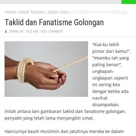
Home
Kabar Terbaru
Kajian Islam
Taklid dan Fanatisme Golongan
›
›
›
Taklid dan Fanatisme Golongan
ZAINAL M
-
10:21 AM
-
ADD COMMENT
“Kiai-ku lebih
pintar dari kamu!”,
“Imamku-lah yang
paling benar!”,
ungkapan-
ungkapan seperti
ini sering kita
dengar ketika ada
nasihat
disampaikan.
lnilah antara lain gambaran taklid dan fanatisme golongan,
penyakit yang telah lama menjangkiti umat.
Hancurnya kaum muslimin dan jatuhnya mereka ke dalam