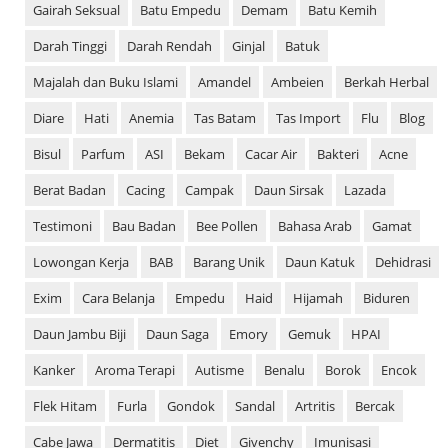
Gairah Seksual
Batu Empedu
Demam
Batu Kemih
Darah Tinggi
Darah Rendah
Ginjal
Batuk
Majalah dan Buku Islami
Amandel
Ambeien
Berkah Herbal
Diare
Hati
Anemia
Tas Batam
Tas Import
Flu
Blog
Bisul
Parfum
ASI
Bekam
Cacar Air
Bakteri
Acne
Berat Badan
Cacing
Campak
Daun Sirsak
Lazada
Testimoni
Bau Badan
Bee Pollen
Bahasa Arab
Gamat
Lowongan Kerja
BAB
Barang Unik
Daun Katuk
Dehidrasi
Exim
Cara Belanja
Empedu
Haid
Hijamah
Biduren
Daun Jambu Biji
Daun Saga
Emory
Gemuk
HPAI
Kanker
Aroma Terapi
Autisme
Benalu
Borok
Encok
Flek Hitam
Furla
Gondok
Sandal
Artritis
Bercak
Cabe Jawa
Dermatitis
Diet
Givenchy
Imunisasi