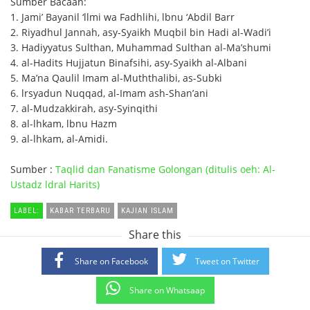
Sumber Bacaan:
1. Jami’ Bayanil ‘llmi wa Fadhlihi, lbnu ‘Abdil Barr
2. Riyadhul Jannah, asy-Syaikh Muqbil bin Hadi al-Wadi’i
3. Hadiyyatus Sulthan, Muhammad Sulthan al-Ma’shumi
4. al-Hadits Hujjatun Binafsihi, asy-Syaikh al-Albani
5. Ma’na Qaulil Imam al-Muththalibi, as-Subki
6. lrsyadun Nuqqad, al-Imam ash-Shan’ani
7. al-Mudzakkirah, asy-Syinqithi
8. al-lhkam, lbnu Hazm
9. al-lhkam, al-Amidi.
Sumber :
Taqlid dan Fanatisme Golongan (ditulis oeh: Al-
Ustadz ldral Harits)
LABEL:
KABAR TERBARU
KAJIAN ISLAM
Share this
Share on Facebook
Tweet on Twitter
Share on Whatsaap