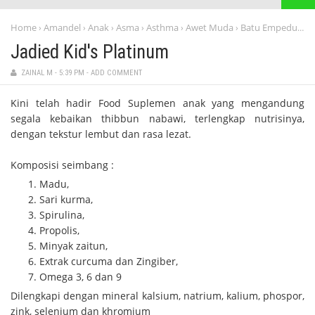
Home
Amandel
Anak
Asma
Asthma
Awet Muda
Batu Empedu
Ba
›
›
›
›
›
›
›
Jadied Kid's Platinum
ZAINAL M
-
5:39 PM
-
ADD COMMENT
Kini telah hadir Food Suplemen anak yang mengandung
segala kebaikan thibbun nabawi, terlengkap nutrisinya,
dengan tekstur lembut dan rasa lezat.
Komposisi seimbang :
Madu,
Sari kurma,
Spirulina,
Propolis,
Minyak zaitun,
Extrak curcuma dan Zingiber,
Omega 3, 6 dan 9
Dilengkapi dengan mineral kalsium, natrium, kalium, phospor,
zink, selenium dan khromium