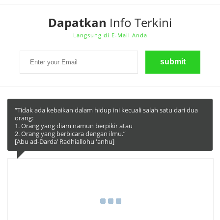
Dapatkan
Info Terkini
Langsung di E-Mail Anda
“Tidak ada kebaikan dalam hidup ini kecuali salah satu dari dua
orang:
1. Orang yang diam namun berpikir atau
2. Orang yang berbicara dengan ilmu.”
[Abu ad-Darda’ Radhiallohu 'anhu]