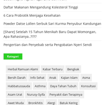
Daftar Makanan Mengandung Kolesterol Tinggi
6 Cara Probiotik Menjaga Kesehatan
Powder Datse Lollen Serbuk Sari Kurma Penyubur Kandungan
[Share] Setelah 15 Tahun Menikah Baru Dapat Momongan,
Apa Rahasianya..?!?!?
Pengertian dan Penyebab serta Pengobatan Nyeri Sendi
Kategori
Herbal Ramuan Alami
Kabar Terbaru
Bengkak
Bersih Darah
Info Sehat
Anak
Kajian Islam
Asma
Habbatussauda
Asthma
Daya Tahan Tubuh
Konsultasi
Asam Urat
Nurusy-Syifa
Penyakit dan Terapinya
Awet Muda
Bronkhitis
Alergi
Batuk Kering