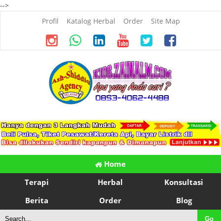
-->
Profil
Katalog Herbal
Order
Site Map
Home
Terapi
Herbal
Konsultasi
Berita
Order
Blog