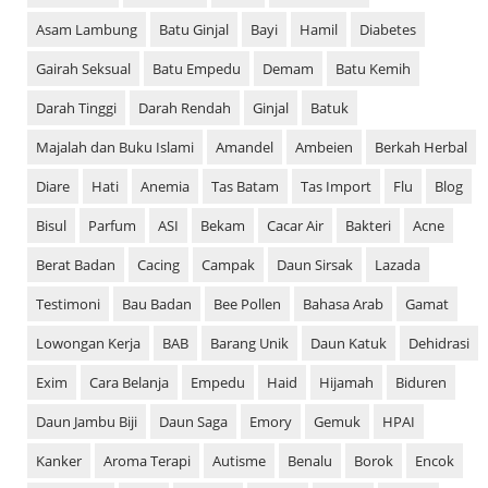
Asam Lambung
Batu Ginjal
Bayi
Hamil
Diabetes
Gairah Seksual
Batu Empedu
Demam
Batu Kemih
Darah Tinggi
Darah Rendah
Ginjal
Batuk
Majalah dan Buku Islami
Amandel
Ambeien
Berkah Herbal
Diare
Hati
Anemia
Tas Batam
Tas Import
Flu
Blog
Bisul
Parfum
ASI
Bekam
Cacar Air
Bakteri
Acne
Berat Badan
Cacing
Campak
Daun Sirsak
Lazada
Testimoni
Bau Badan
Bee Pollen
Bahasa Arab
Gamat
Lowongan Kerja
BAB
Barang Unik
Daun Katuk
Dehidrasi
Exim
Cara Belanja
Empedu
Haid
Hijamah
Biduren
Daun Jambu Biji
Daun Saga
Emory
Gemuk
HPAI
Kanker
Aroma Terapi
Autisme
Benalu
Borok
Encok