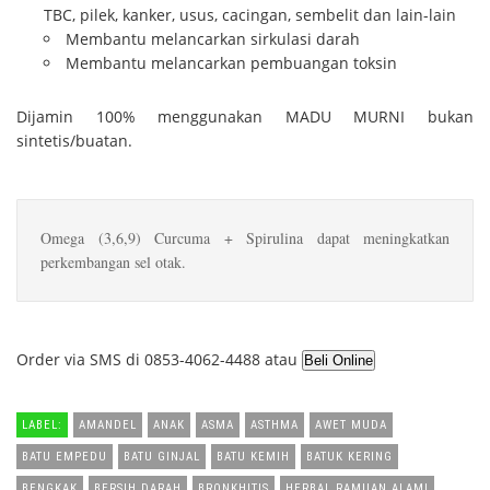
TBC, pilek, kanker, usus, cacingan, sembelit dan lain-lain
Membantu melancarkan sirkulasi darah
Membantu melancarkan pembuangan toksin
Dijamin 100% menggunakan MADU MURNI bukan
sintetis/buatan.
Omega (3,6,9) Curcuma + Spirulina dapat meningkatkan
perkembangan sel otak.
Order via SMS di 0853-4062-4488 atau
LABEL:
AMANDEL
ANAK
ASMA
ASTHMA
AWET MUDA
BATU EMPEDU
BATU GINJAL
BATU KEMIH
BATUK KERING
BENGKAK
BERSIH DARAH
BRONKHITIS
HERBAL RAMUAN ALAMI