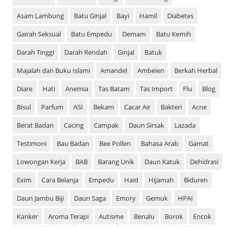
Asam Lambung
Batu Ginjal
Bayi
Hamil
Diabetes
Gairah Seksual
Batu Empedu
Demam
Batu Kemih
Darah Tinggi
Darah Rendah
Ginjal
Batuk
Majalah dan Buku Islami
Amandel
Ambeien
Berkah Herbal
Diare
Hati
Anemia
Tas Batam
Tas Import
Flu
Blog
Bisul
Parfum
ASI
Bekam
Cacar Air
Bakteri
Acne
Berat Badan
Cacing
Campak
Daun Sirsak
Lazada
Testimoni
Bau Badan
Bee Pollen
Bahasa Arab
Gamat
Lowongan Kerja
BAB
Barang Unik
Daun Katuk
Dehidrasi
Exim
Cara Belanja
Empedu
Haid
Hijamah
Biduren
Daun Jambu Biji
Daun Saga
Emory
Gemuk
HPAI
Kanker
Aroma Terapi
Autisme
Benalu
Borok
Encok