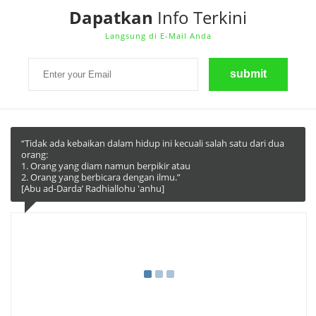
Dapatkan
Info Terkini
Langsung di E-Mail Anda
“Tidak ada kebaikan dalam hidup ini kecuali salah satu dari dua
orang:
1. Orang yang diam namun berpikir atau
2. Orang yang berbicara dengan ilmu.”
[Abu ad-Darda’ Radhiallohu 'anhu]