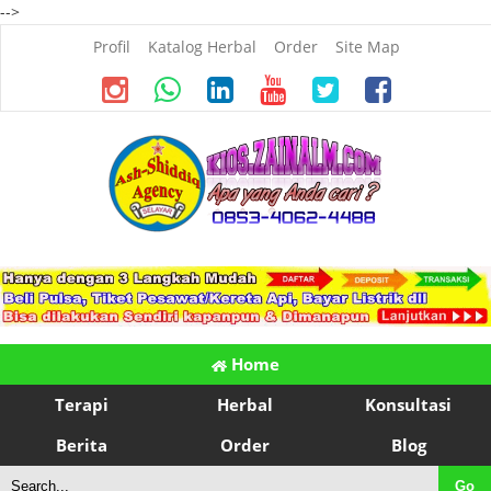
-->
Profil
Katalog Herbal
Order
Site Map
Home
Terapi
Herbal
Konsultasi
Berita
Order
Blog