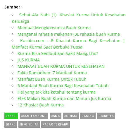
Sumber :
Sehat Ala Nabi (1): Khasiat Kurma Untuk Kesehatan
Keluarga
Manfaat Mengkonsumsi Buah Kurma
Mengenal rahasia makanan (3), rahasia buah kurma
Kucoba.com - 8 Khasiat Kurma Bagi Kesehatan |
Manfaat Kurma Saat Berbuka Puasa.
Kurma Bisa Sembuhkan Sakit Maag, Lho?
JUS KURMA
MANFAAT BUAH KURMA UNTUK KESEHATAN
Fakta Ramadhan: 7 Manfaat Kurma
Manfaat Buah Kurma Untuk Tubuh
6 Manfaat Buah Kurma Bagi Kesehatan Tubuh
Hal yang tak kita ketahui tentang kurma
Efek Makan Buah Kurma dan Minum Jus Kurma
12 Khasiat Buah Kurma
LABEL:
ASAM LAMBUNG
ASMA
ASTHMA
CACING
DIABETES
DIARE
INFO SEHAT
KABAR TERBARU