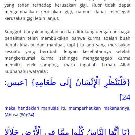
yang tahan terhadap kerusakan gigi. Fluor tidak dapat
mengembalikan kerusakan gigi, namun dapat mencegah
kerusakan gigi lebih lanjut.
Sungguh banyak pengalaman dan didukung dengan berbagai
penelitian telah membuktikan bahwa kurma adalah buah
penuh khasiat dan manfaat, tapi jika ada yang merasakan
sesuatu yang berubah dengan kesehatannya setelah
mengkonsumsi kurma sehingga mengganggap kurma
memiliki efek samping, maka ingatlah firman Allah
Subhanahu wata'ala :
{فَلْيَنْظُرِ الْإِنْسَانُ إِلَى طَعَامِهِ} [عبس:
24]
maka hendaklah manusia itu memperhatikan makanannya.
[Abasa (80):24]
{يَا أَيُّهَا النَّاسُ كُلُوا مِمَّا فِي الْأَرْضِ حَلَالًا