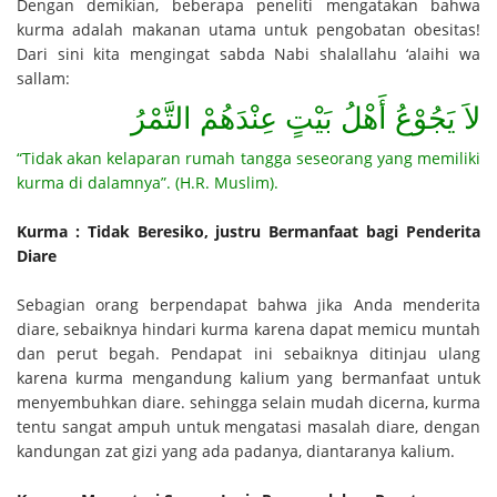
Dengan demikian, beberapa peneliti mengatakan bahwa
kurma adalah makanan utama untuk pengobatan obesitas!
Dari sini kita mengingat sabda Nabi shalallahu ‘alaihi wa
sallam:
لاَ يَجُوْعُ أَهْلُ بَيْتٍ عِنْدَهُمْ التَّمْرُ
“Tidak akan kelaparan rumah tangga seseorang yang memiliki
kurma di dalamnya”. (H.R. Muslim).
Kurma : Tidak Beresiko, justru Bermanfaat bagi Penderita
Diare
Sebagian orang berpendapat bahwa
jika Anda menderita
diare, sebaiknya hindari kurma karena dapat memicu muntah
dan perut begah.
Pendapat ini sebaiknya ditinjau ulang
karena kurma mengandung kalium yang bermanfaat untuk
menyembuhkan diare. sehingga selain mudah dicerna, kurma
tentu sangat ampuh untuk mengatasi masalah diare, dengan
kandungan zat gizi yang ada padanya, diantaranya kalium.