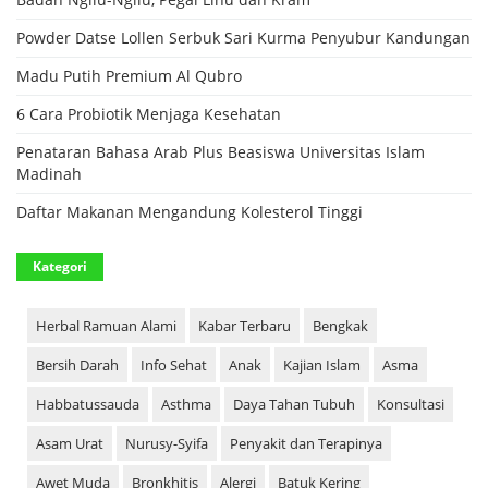
Powder Datse Lollen Serbuk Sari Kurma Penyubur Kandungan
Madu Putih Premium Al Qubro
6 Cara Probiotik Menjaga Kesehatan
Penataran Bahasa Arab Plus Beasiswa Universitas Islam
Madinah
Daftar Makanan Mengandung Kolesterol Tinggi
Kategori
Herbal Ramuan Alami
Kabar Terbaru
Bengkak
Bersih Darah
Info Sehat
Anak
Kajian Islam
Asma
Habbatussauda
Asthma
Daya Tahan Tubuh
Konsultasi
Asam Urat
Nurusy-Syifa
Penyakit dan Terapinya
Awet Muda
Bronkhitis
Alergi
Batuk Kering