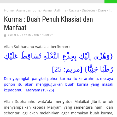
Home
Asam Lambung
Asma
Asthma
Cacing
Diabetes
Diare
Info Sehat
›
›
›
›
›
›
›
Kurma : Buah Penuh Khasiat dan
Manfaat
ZAINAL M
-
9:52 PM
-
ADD COMMENT
Allah Subhanahu wata'ala berfirman :
{وَهُزِّي إِلَيْكِ بِجِذْعِ النَّخْلَةِ تُسَاقِطْ عَلَيْكِ
رُطَبًا جَنِيًّا} [مريم: 25]
Dan goyanglah pangkal pohon kurma itu ke arahmu, niscaya
pohon itu akan menggugurkan buah kurma yang masak
kepadamu. [Maryam (19):25]
Allah Subhanahu wata'ala mengutus Malaikat Jibril, untuk
menyampaikan kepada Maryam yang sementara hamil dan
sebentar lagi akan melahirkan agar memakan buah kurma,