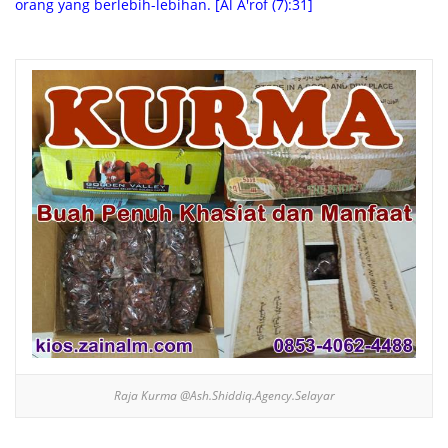
orang yang berlebih-lebihan. [Al A'rof (7):31]
Raja Kurma @Ash.Shiddiq.Agency.Selayar