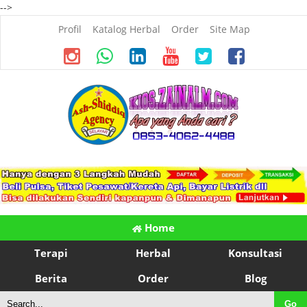
-->
Profil
Katalog Herbal
Order
Site Map
Home
Terapi
Herbal
Konsultasi
Berita
Order
Blog