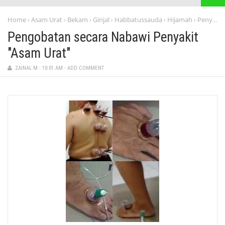
Home
Asam Urat
Bekam
Ginjal
Habbatussauda
Hijamah
Penyakit dan Terapinya
›
›
›
›
›
›
Pengobatan secara Nabawi Penyakit
"Asam Urat"
ZAINAL M
-
10:01 AM
-
ADD COMMENT