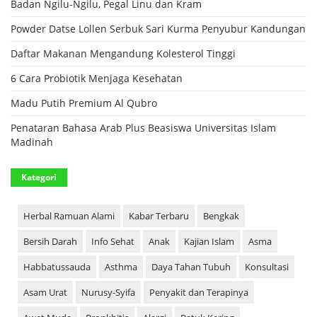
Badan Ngilu-Ngilu, Pegal Linu dan Kram
Powder Datse Lollen Serbuk Sari Kurma Penyubur Kandungan
Daftar Makanan Mengandung Kolesterol Tinggi
6 Cara Probiotik Menjaga Kesehatan
Madu Putih Premium Al Qubro
Penataran Bahasa Arab Plus Beasiswa Universitas Islam
Madinah
Kategori
Herbal Ramuan Alami
Kabar Terbaru
Bengkak
Bersih Darah
Info Sehat
Anak
Kajian Islam
Asma
Habbatussauda
Asthma
Daya Tahan Tubuh
Konsultasi
Asam Urat
Nurusy-Syifa
Penyakit dan Terapinya