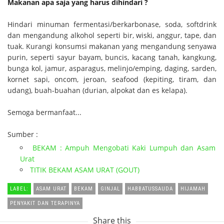
Makanan apa saja yang harus dihindari ?
Hindari minuman fermentasi/berkarbonase, soda, softdrink
dan mengandung alkohol seperti bir, wiski, anggur, tape, dan
tuak. Kurangi konsumsi makanan yang mengandung senyawa
purin, seperti sayur bayam, buncis, kacang tanah, kangkung,
bunga kol, jamur, asparagus, melinjo/emping, daging, sarden,
kornet sapi, oncom, jeroan, seafood (kepiting, tiram, dan
udang), buah-buahan (durian, alpokat dan es kelapa).
Semoga bermanfaat...
Sumber :
BEKAM : Ampuh Mengobati Kaki Lumpuh dan Asam
Urat
TITIK BEKAM ASAM URAT (GOUT)
LABEL:
ASAM URAT
BEKAM
GINJAL
HABBATUSSAUDA
HIJAMAH
PENYAKIT DAN TERAPINYA
Share this