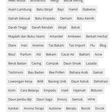
Awet Muda
Bronkhitis
Alergi
Batuk Kering
Asam Lambung
Batu Ginjal
Bayi
Hamil
Diabetes
Gairah Seksual
Batu Empedu
Demam
Batu Kemih
Darah Tinggi
Darah Rendah
Ginjal
Batuk
Majalah dan Buku Islami
Amandel
Ambeien
Berkah Herbal
Diare
Hati
Anemia
Tas Batam
Tas Import
Flu
Blog
Bisul
Parfum
ASI
Bekam
Cacar Air
Bakteri
Acne
Berat Badan
Cacing
Campak
Daun Sirsak
Lazada
Testimoni
Bau Badan
Bee Pollen
Bahasa Arab
Gamat
Lowongan Kerja
BAB
Barang Unik
Daun Katuk
Dehidrasi
Exim
Cara Belanja
Empedu
Haid
Hijamah
Biduren
Daun Jambu Biji
Daun Saga
Emory
Gemuk
HPAI
Kanker
Aroma Terapi
Autisme
Benalu
Borok
Encok