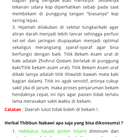
bagian yang bengkak atau menonjol. Sebaiknya
tekanan udara kop diperhatikan sebab pada saat
membekam di punggung tangan "biasanya" kop
sering lepas.
Hijamah dilakukan di sekitar tungkai/kaki agar
aliran darah menjadi lebih lancar sehingga perfusi
sel-sel dan jaringan diupayakan menjadi optimal
sekaligus merangsang syaraf-syaraf agar bisa
berfungsi dengan baik. Titik Bekam Asam urat di
Kaki adalah Zhohrul Qodam (terletak di punggung
kaki/Titik bekam asam urat). Titik Bekam Asam urat
dikaki lainya adalah titik Iltiwa’(di bawah mata kaki
bagian dalam). Titik ini agak sensitif, artinya cukup
sakit jika di jarum, maka proses penjaruman bekam
hendaknya cepat, ini tips agar pasien tidak terlalu
lama merasakan sakit waktu di bekam.
Catatan
: Daerah lutut tidak boleh di bekam !.
Herbal Thibbun Nabawi apa saja yang bisa dikonsumsi ?
Habbatus Sauda’ (Jinten hitam)
diminum dan