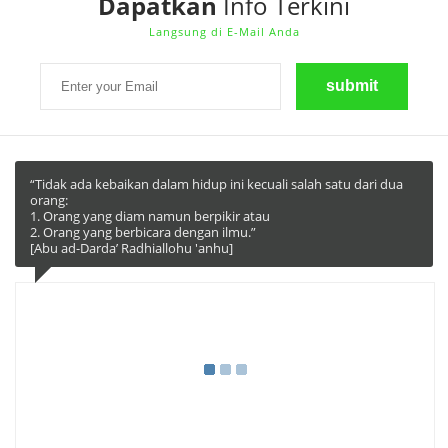
Dapatkan
Info Terkini
Langsung di E-Mail Anda
“Tidak ada kebaikan dalam hidup ini kecuali salah satu dari dua
orang:
1. Orang yang diam namun berpikir atau
2. Orang yang berbicara dengan ilmu.”
[Abu ad-Darda’ Radhiallohu 'anhu]