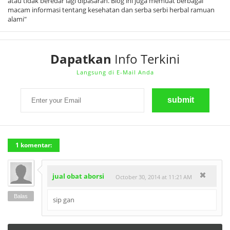
atau tidak beredar lagi dipasaran. Blog ini juga memuat berbagai
macam informasi tentang kesehatan dan serba serbi herbal ramuan
alami"
Dapatkan
Info Terkini
Langsung di E-Mail Anda
1 komentar:
jual obat aborsi
October 30, 2014 at 11:21 AM
Balas
sip gan