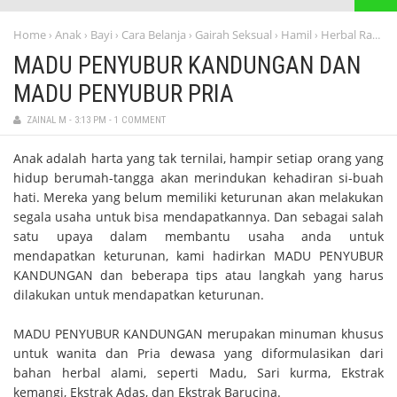
Home
Anak
Bayi
Cara Belanja
Gairah Seksual
Hamil
Herbal Ramuan Alami
›
›
›
›
›
›
MADU PENYUBUR KANDUNGAN DAN
MADU PENYUBUR PRIA
ZAINAL M
-
3:13 PM
-
1 COMMENT
Anak adalah harta yang tak ternilai, hampir setiap orang yang
hidup berumah-tangga akan merindukan kehadiran si-buah
hati. Mereka yang belum memiliki keturunan akan melakukan
segala usaha untuk bisa mendapatkannya. Dan sebagai salah
satu upaya dalam membantu usaha anda untuk
mendapatkan keturunan, kami hadirkan MADU PENYUBUR
KANDUNGAN dan beberapa tips atau langkah yang harus
dilakukan untuk mendapatkan keturunan.
MADU PENYUBUR KANDUNGAN merupakan minuman khusus
untuk wanita dan Pria dewasa yang diformulasikan dari
bahan herbal alami, seperti Madu, Sari kurma, Ekstrak
kemangi, Ekstrak Adas, dan Ekstrak Barucina.