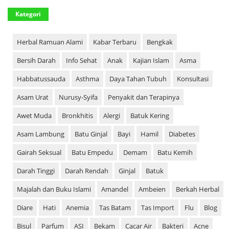
Kategori
Herbal Ramuan Alami
Kabar Terbaru
Bengkak
Bersih Darah
Info Sehat
Anak
Kajian Islam
Asma
Habbatussauda
Asthma
Daya Tahan Tubuh
Konsultasi
Asam Urat
Nurusy-Syifa
Penyakit dan Terapinya
Awet Muda
Bronkhitis
Alergi
Batuk Kering
Asam Lambung
Batu Ginjal
Bayi
Hamil
Diabetes
Gairah Seksual
Batu Empedu
Demam
Batu Kemih
Darah Tinggi
Darah Rendah
Ginjal
Batuk
Majalah dan Buku Islami
Amandel
Ambeien
Berkah Herbal
Diare
Hati
Anemia
Tas Batam
Tas Import
Flu
Blog
Bisul
Parfum
ASI
Bekam
Cacar Air
Bakteri
Acne