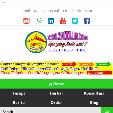
-->
Profil
Katalog Herbal
Order
Site Map
Home
Terapi
Herbal
Konsultasi
Berita
Order
Blog