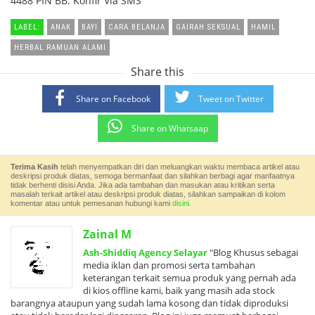
4488 PIN BB: Konfir Via SMS
LABEL:
ANAK
BAYI
CARA BELANJA
GAIRAH SEKSUAL
HAMIL
HERBAL RAMUAN ALAMI
Share this
Share on Facebook
Tweet on Twitter
Share on Whatsaap
Terima Kasih
telah menyempatkan diri dan meluangkan waktu membaca artikel atau
deskripsi produk diatas, semoga bermanfaat dan silahkan berbagi agar manfaatnya
tidak berhenti disisi Anda. Jika ada tambahan dan masukan atau kritikan serta
masalah terkait artikel atau deskripsi produk diatas, silahkan sampaikan di kolom
komentar atau untuk pemesanan hubungi kami
disini.
Zainal M
Ash-Shiddiq Agency Selayar
"Blog Khusus sebagai
media iklan dan promosi serta tambahan
keterangan terkait semua produk yang pernah ada
di kios offline kami, baik yang masih ada stock
barangnya ataupun yang sudah lama kosong dan tidak diproduksi