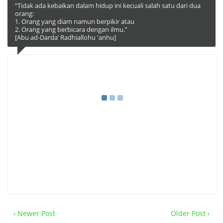
“Tidak ada kebaikan dalam hidup ini kecuali salah satu dari dua
orang:
1. Orang yang diam namun berpikir atau
2. Orang yang berbicara dengan ilmu.”
[Abu ad-Darda’ Radhiallohu 'anhu]
‹ Newer Post
Older Post ›