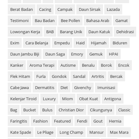
Berat Badan
Cacing
Campak
Daun Sirsak
Lazada
Testimoni
Bau Badan
Bee Pollen
Bahasa Arab
Gamat
Lowongan Kerja
BAB
Barang Unik
Daun Katuk
Dehidrasi
Exim
Cara Belanja
Empedu
Haid
Hijamah
Biduren
Daun Jambu Biji
Daun Saga
Emory
Gemuk
HPAI
Kanker
Aroma Terapi
Autisme
Benalu
Borok
Encok
Flek Hitam
Furla
Gondok
Sandal
Artritis
Bercak
Cabe Jawa
Dermatitis
Diet
Givenchy
Imunisasi
Kelenjar Tiroid
Luxury
Miom
Obat Kuat
Antigona
Bag
Bucket
Bulus
Christian Dior
Cikungunya
Classic
Faringitis
Fashion
Featured
Fendi
Gout
Hernia
Kate Spade
Le Pliage
Long Champ
Mansur
Max Mara